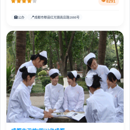
8291
🏫
📍
公办
成都市郫县红光镇高店路1666号