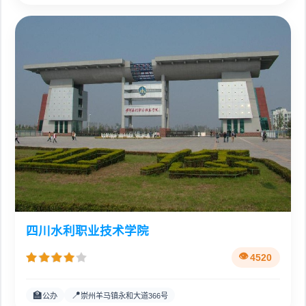
四川水利职业技术学院
4520
🏫
📍
公办
崇州羊马镇永和大道366号