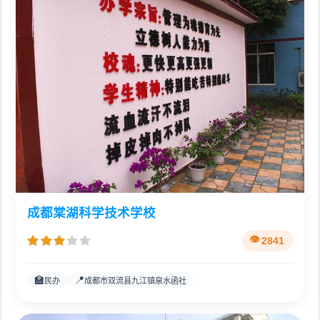
成都棠湖科学技术学校
2841
🏫
📍
民办
成都市双流县九江镇泉水函社