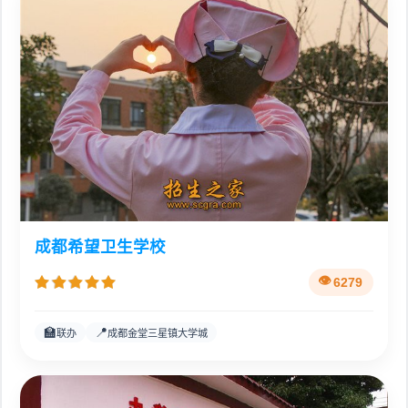
成都希望卫生学校
6279
🏫
📍
联办
成都金堂三星镇大学城