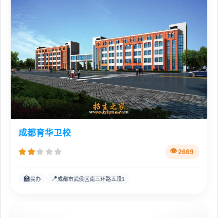
成都育华卫校
2669
🏫
📍
民办
成都市武侯区南三环路五段1