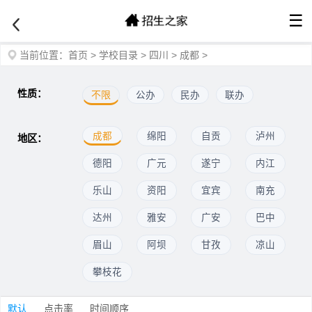
☰
当前位置：
首页
>
学校目录
>
四川
>
成都
>
性质：
不限
公办
民办
联办
成都
绵阳
自贡
泸州
地区：
德阳
广元
遂宁
内江
乐山
资阳
宜宾
南充
达州
雅安
广安
巴中
眉山
阿坝
甘孜
凉山
攀枝花
默认
点击率
时间顺序