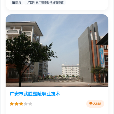
🏫
📍
民办
四川省广安市岳池县石垭镇
广安市武胜嘉陵职业技术
2348