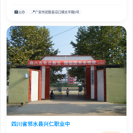
🏫
📍
公办
广安市武胜县沿口镇太平路5号
四川省邻水县兴仁职业中