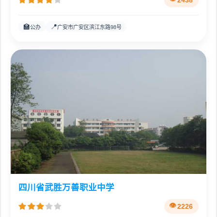
2438
🏫
📍
公办
广安市广安区滨江东路98号
四川省武胜万善职业中学
2226