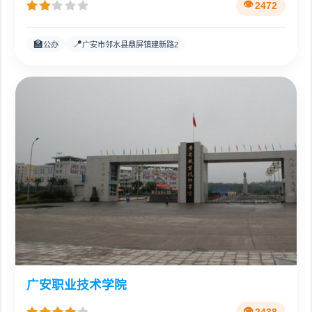
2472
🏫
📍
公办
广安市邻水县鼎屏镇建新路2
广安职业技术学院