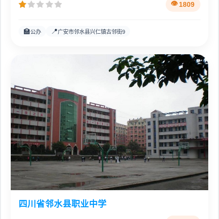
1809
🏫
📍
公办
广安市邻水县兴仁镇古邻街9
四川省邻水县职业中学