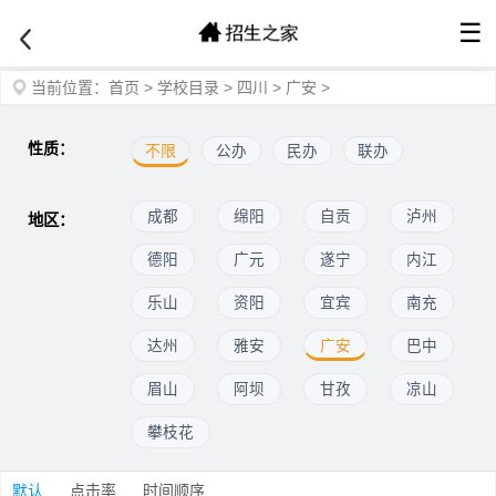
☰
当前位置：
首页
>
学校目录
>
四川
>
广安
>
性质：
不限
公办
民办
联办
成都
绵阳
自贡
泸州
地区：
德阳
广元
遂宁
内江
乐山
资阳
宜宾
南充
达州
雅安
广安
巴中
眉山
阿坝
甘孜
凉山
攀枝花
默认
点击率
时间顺序