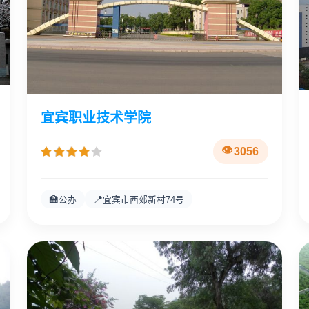
宜宾职业技术学院
3056
🏫
📍
公办
宜宾市西郊新村74号