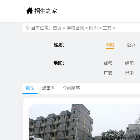
当前位置：
首页
>
学校目录
>
四川
>
宜宾
>
性质：
不限
公办
地区：
成都
绵阳
广安
巴中
默认
点击率
时间顺序