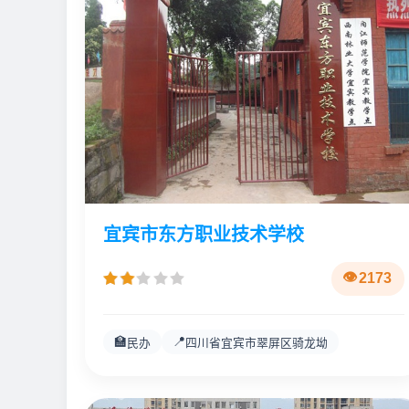
宜宾市东方职业技术学校
2173
🏫
📍
民办
四川省宜宾市翠屏区骑龙坳