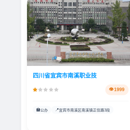
四川省宜宾市南溪职业技
1999
🏫
📍
公办
宜宾市南溪区南溪镇正信路3段