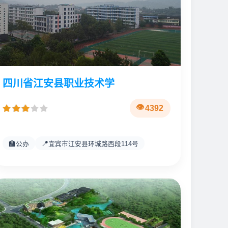
四川省江安县职业技术学
4392
🏫
📍
公办
宜宾市江安县环城路西段114号