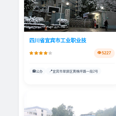
四川省宜宾市工业职业技
5227
🏫
📍
公办
宜宾市翠屏区黄桷坪路一段2号