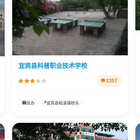
宜宾县科普职业技术学校
2357
🏫
📍
民办
宜宾县柏溪镇桥头