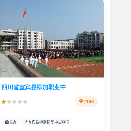
四川省宜宾县柳加职业中
1168
🏫
📍
公办
宜宾县柳嘉镇职中街66号