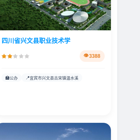
四川省兴文县职业技术学
3388
🏫
📍
公办
宜宾市兴文县古宋镇温水溪