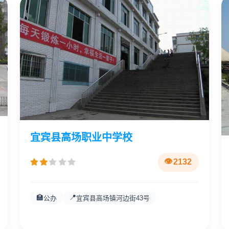
宜宾县高场职业中学校
2132
🏫
📍
公办
宜宾县高场镇河边街43号