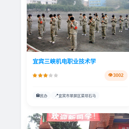
宜宾三峡机电职业技术学
3002
🏫
📍
民办
宜宾市翠屏区菜坝石马