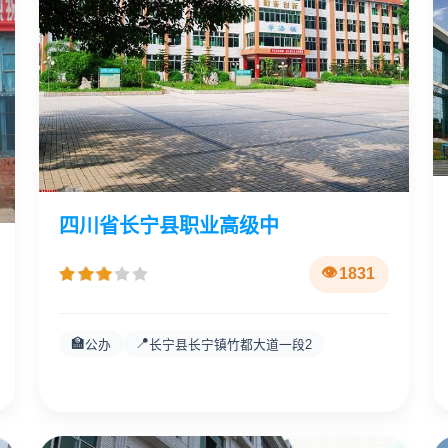
四川省长宁县职业高级中
1831
🏫
📍
公办
长宁县长宁镇竹都大道一段2