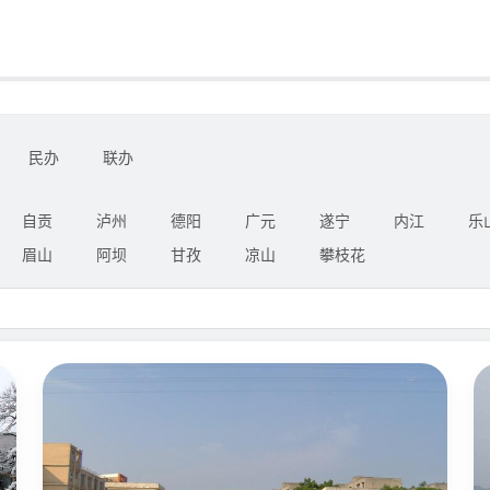
民办
联办
自贡
泸州
德阳
广元
遂宁
内江
乐
眉山
阿坝
甘孜
凉山
攀枝花