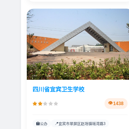
四川省宜宾卫生学校
1438
🏫
📍
公办
宜宾市翠屏区赵场镇瑶湾路3