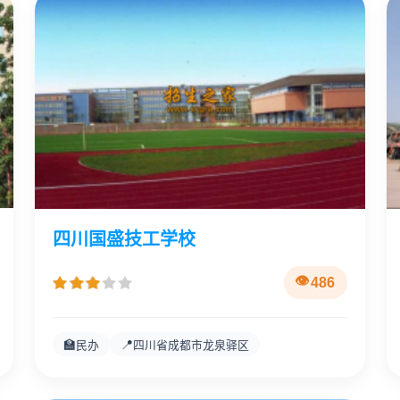
四川国盛技工学校
486
🏫
📍
民办
四川省成都市龙泉驿区