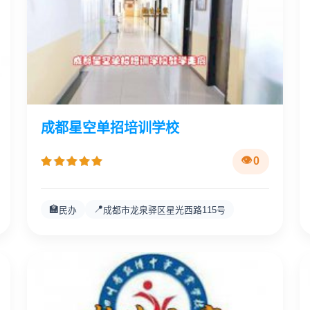
成都星空单招培训学校
0
🏫
📍
民办
成都市龙泉驿区星光西路115号