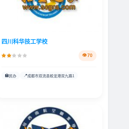
四川科华技工学校
70
🏫
📍
民办
成都市双流县蛟龙港双九路1