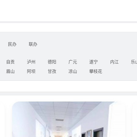
民办
联办
自贡
泸州
德阳
广元
遂宁
内江
乐
眉山
阿坝
甘孜
凉山
攀枝花