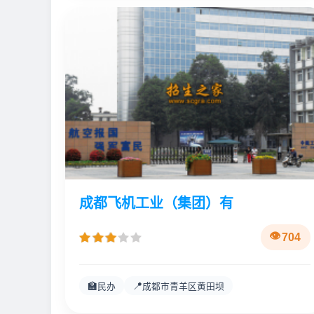
成都飞机工业（集团）有
704
🏫
📍
民办
成都市青羊区黄田坝