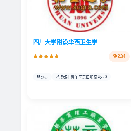
四川大学附设华西卫生学
234
🏫
📍
公办
成都市青羊区黄田坝高坎村3