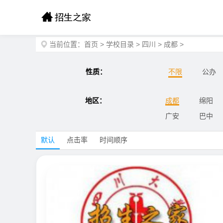
当前位置：
首页
>
学校目录
>
四川
>
成都
>
性质：
不限
公办
地区：
成都
绵阳
广安
巴中
默认
点击率
时间顺序