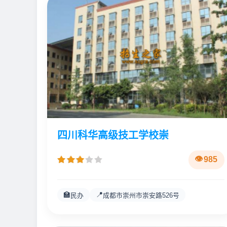
四川科华高级技工学校崇
985
🏫
📍
民办
成都市崇州市崇安路526号