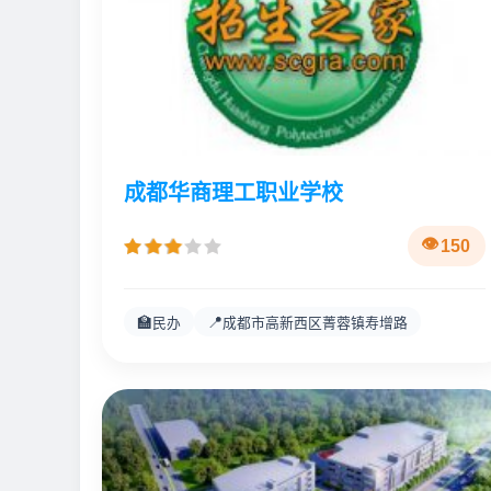
成都华商理工职业学校
150
🏫
📍
民办
成都市高新西区菁蓉镇寿增路