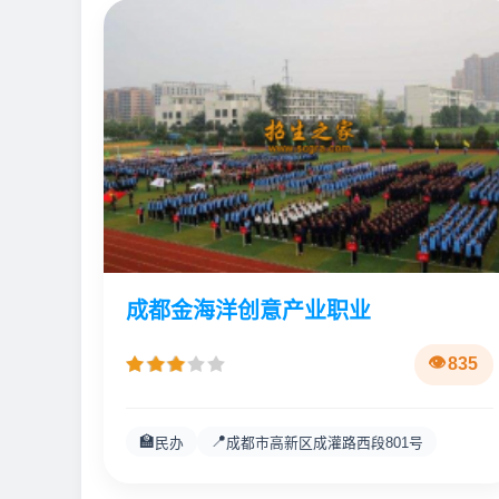
成都金海洋创意产业职业
835
🏫
📍
民办
成都市高新区成灌路西段801号