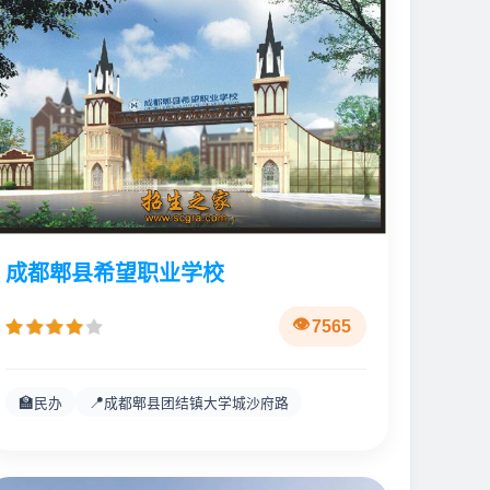
成都郫县希望职业学校
7565
🏫
📍
民办
成都郫县团结镇大学城沙府路