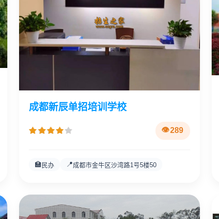
成都新辰单招培训学校
289
🏫
📍
民办
成都市金牛区沙湾路1号5楼50