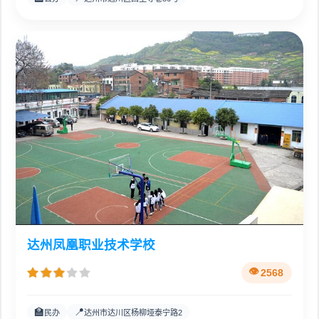
达州凤凰职业技术学校
2568
🏫
📍
民办
达州市达川区杨柳垭泰宁路2