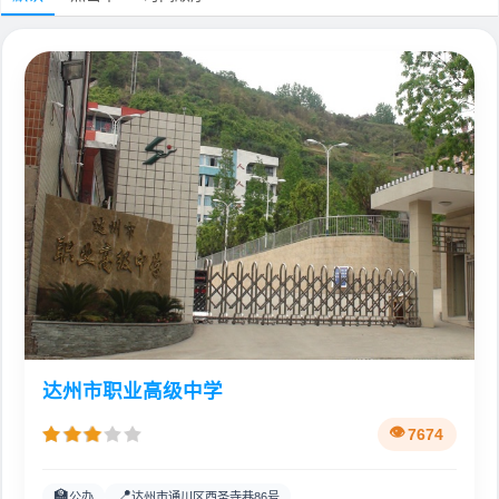
达州市职业高级中学
7674
🏫
📍
公办
达州市通川区西圣寺巷86号