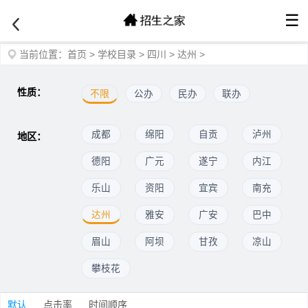
☰
当前位置：
首页
>
学校目录
>
四川
>
达州
>
性质：
不限
公办
民办
联办
成都
绵阳
自贡
泸州
地区：
德阳
广元
遂宁
内江
乐山
资阳
宜宾
南充
达州
雅安
广安
巴中
眉山
阿坝
甘孜
凉山
攀枝花
默认
点击率
时间顺序