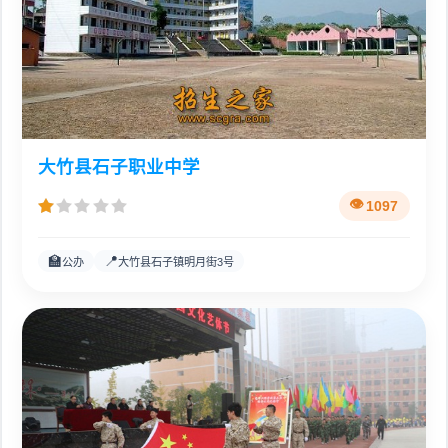
大竹县石子职业中学
1097
🏫
📍
公办
大竹县石子镇明月街3号