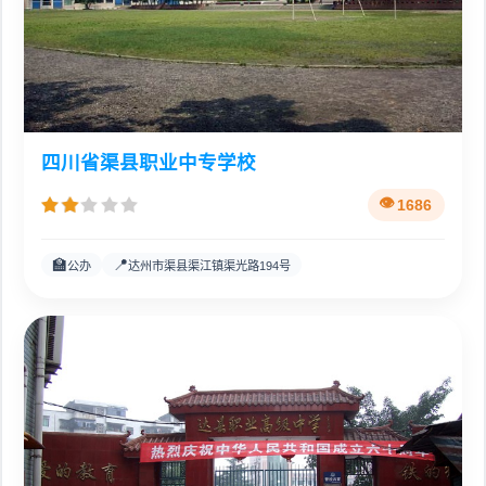
四川省渠县职业中专学校
1686
🏫
📍
公办
达州市渠县渠江镇渠光路194号