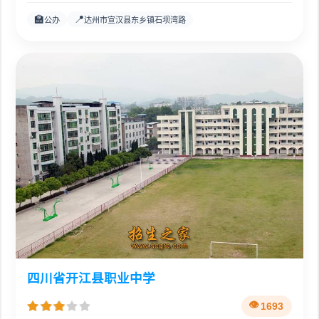
🏫
📍
公办
达州市宣汉县东乡镇石坝湾路
四川省开江县职业中学
1693