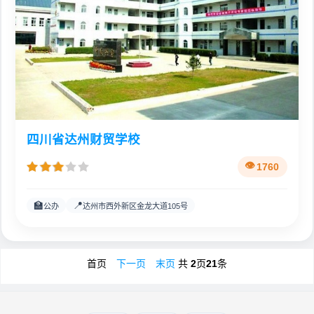
四川省达州财贸学校
1760
🏫
📍
公办
达州市西外新区金龙大道105号
首页
下一页
末页
共
2
页
21
条