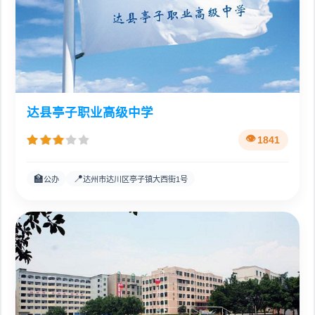
达县亭子职业高级中学
1841
🏫
📍
公办
达州市达川区亭子镇大西街1号