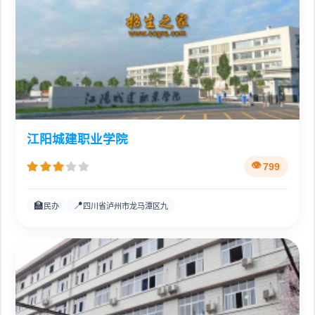
江阳城建职业学院
799
🏫
📍
民办
四川省泸州市龙马潭区九