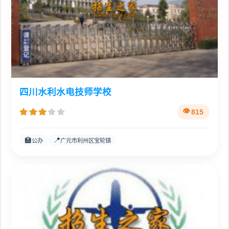
四川水利水电技师学校
815
🏫
📍
公办
广元市利州区宝轮镇