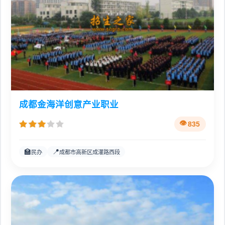
成都金海洋创意产业职业
835
🏫
📍
民办
成都市高新区成灌路西段