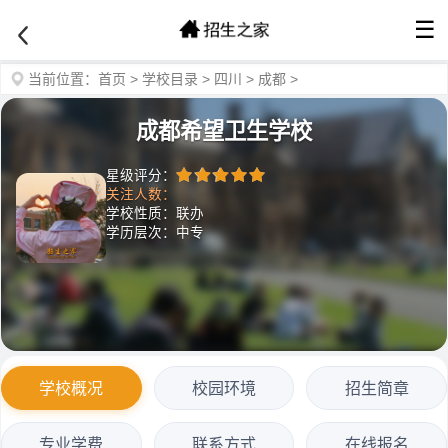
☰
当前位置：
首页
>
学校目录
>
四川
>
成都
>
成都希望卫生学校
星级评分：
关注人数：
学校性质：联办
学历层次：中专
学校概况
校园环境
招生简章
专业学费
联系方式
在线报名