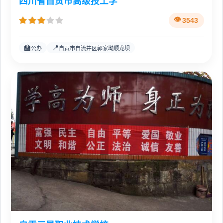
四川省自贡市高级技工学
3543
🏫
📍
公办
自贡市自流井区郭家坳顺龙坝