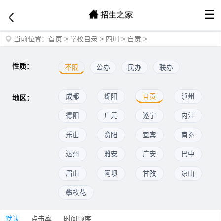
☰
当前位置：
首页
>
学校目录
>
四川
>
自贡
>
性质：
不限
公办
民办
联办
成都
绵阳
自贡
泸州
地区：
德阳
广元
遂宁
内江
乐山
资阳
宜宾
南充
达州
雅安
广安
巴中
眉山
阿坝
甘孜
凉山
攀枝花
默认
点击率
时间顺序