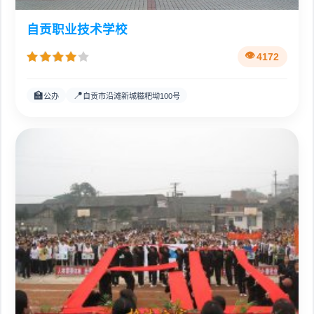
自贡职业技术学校
4172
🏫
📍
公办
自贡市沿滩新城糍粑坳100号