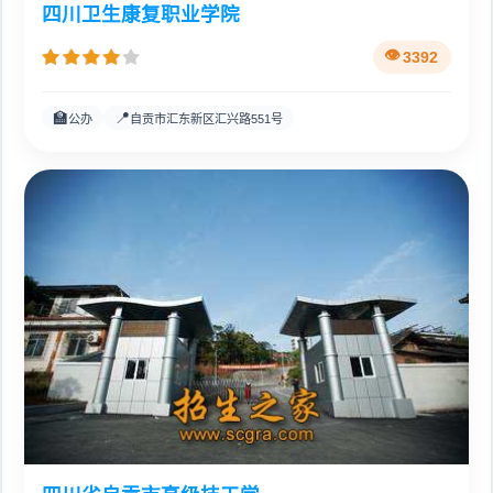
四川卫生康复职业学院
3392
🏫
📍
公办
自贡市汇东新区汇兴路551号