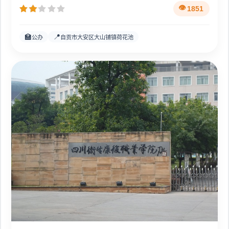
1851
🏫
📍
公办
自贡市大安区大山铺镇荷花池