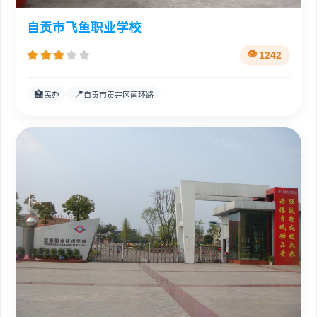
自贡市飞鱼职业学校
1242
🏫
📍
民办
自贡市贡井区南环路