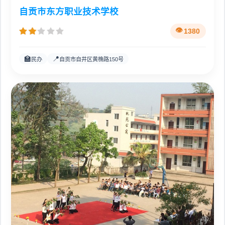
自贡市东方职业技术学校
1380
🏫
📍
民办
自贡市自井区黄桷路150号