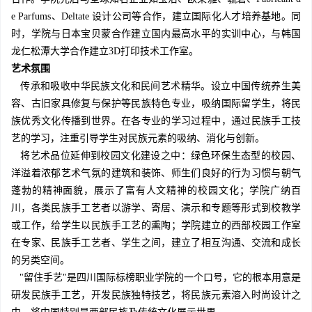
e Parfums、Deltate 设计公司等合作，建立国际化人才培养基地。同
时，学院与日本宝贝蒙合作建立国内最高水平的实训中心，与韩国
龙仁松潭大学合作建立3D打印技术工作室。
艺术氛围
传承和吸收中华民族文化和民间艺术精华。设立中国传统养生美
容、古旧家具修复与保护等民族特色专业，吸纳国际留学生，将民
族优秀文化传播到世界。在各专业的学习过程中，通过民族手工技
艺的学习，注重引导学生对民族元素的吸纳、消化与创新。
将艺术品位延伸到校园文化建设之中：绿色环保生态型的校园、
洋溢着浓郁艺术气氛的建筑和装饰、师生们良好的行为习惯与朝气
蓬勃的精神面貌，展示了富有人文精神的校园文化；学院广纳百
川，各类民族手工艺者以游学、寄居、演示和专题等形式到校教学
或工作，给学生以民族手工艺的熏陶；学院建立的西部校园工作室
在专家、民族手工艺者、学生之间，建立了相互沟通、交流和成长
的另类空间。
"留住手艺"是四川国际标榜职业学院的一个口号，它的根本用意是
研发民族手工艺，开发民族独特技艺，将民族元素溶入时尚设计之