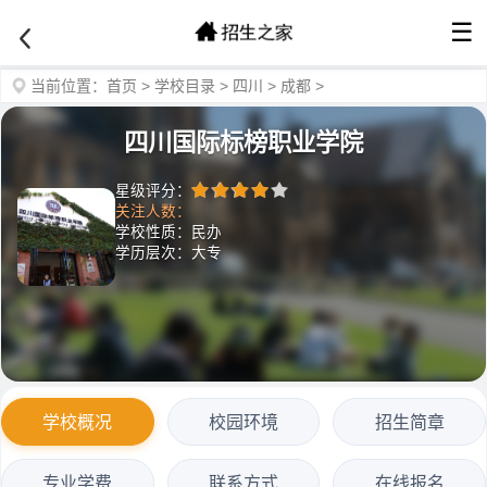
☰
当前位置：
首页
>
学校目录
>
四川
>
成都
>
四川国际标榜职业学院
星级评分：
关注人数：
学校性质：民办
学历层次：大专
学校概况
校园环境
招生简章
专业学费
联系方式
在线报名