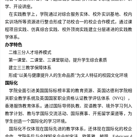
学、开设讲座。
在实践教学上，学院通过对综合服务实体、校外实训基地、校内
实训场所等资源进行整合形成了坊校合一的校企合作模式，通过课
程项目实践、仿真综合实践、校外顶岗实践建立分层递进的实践教
学体系。
办学特色
二维三分人才培养模式
第一课堂、二课堂、三课堂联动，提升学生综合素质
建立三三教学保障体系
形成“以美与健康提升人的生命品质”为文人特征的校园文化环境
国际化
学院全面引进美国国际标榜丰富的教育资源、英国达德利学院相
关职业教学系统及英国国家职业资格认证教学评估体系（NVQ），
香港服饰教育体系。通过国际导师执教、双语教学、境外学习列入
教学计划、教与学国际交流活动、国际赛事、开拓留学渠道等，为
学生创造一个国际化的学习环境。
国际化不仅体现在国际先进的教学体系，还体现在国际化的校企
合作。学院先后与全球知名企业如宝洁、欧莱雅、毓碧、Fabricant d