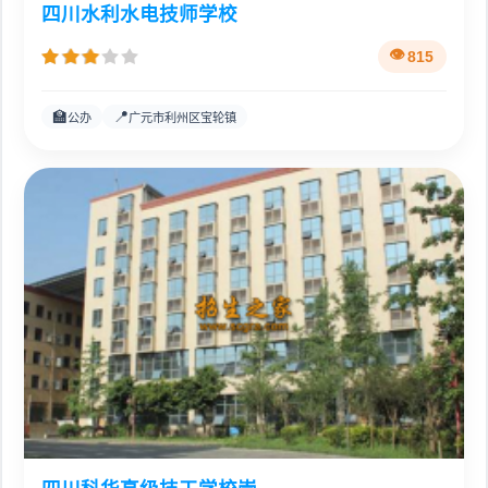
四川水利水电技师学校
815
🏫
📍
公办
广元市利州区宝轮镇