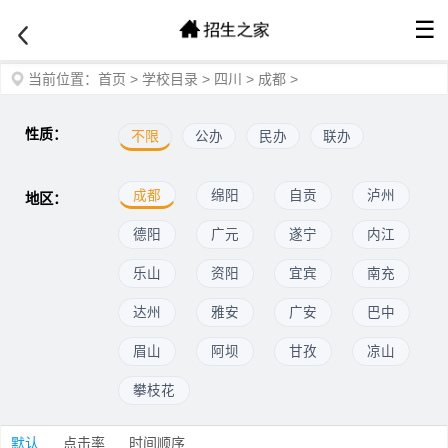
☰
当前位置：
首页
>
学校目录
>
四川
>
成都
>
性质：
不限
公办
民办
联办
成都
绵阳
自贡
泸州
地区：
德阳
广元
遂宁
内江
乐山
资阳
宜宾
南充
达州
雅安
广安
巴中
眉山
阿坝
甘孜
凉山
攀枝花
默认
点击率
时间顺序