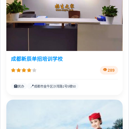
成都新辰单招培训学校
289
🏫
📍
民办
成都市金牛区沙湾路1号5楼50