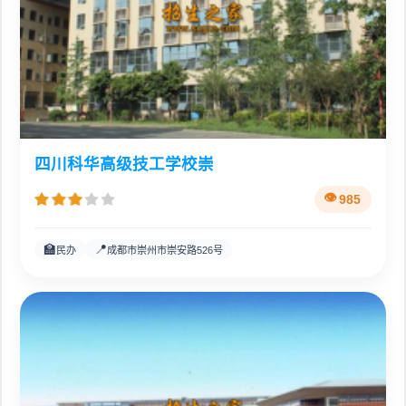
四川科华高级技工学校崇
985
🏫
📍
民办
成都市崇州市崇安路526号