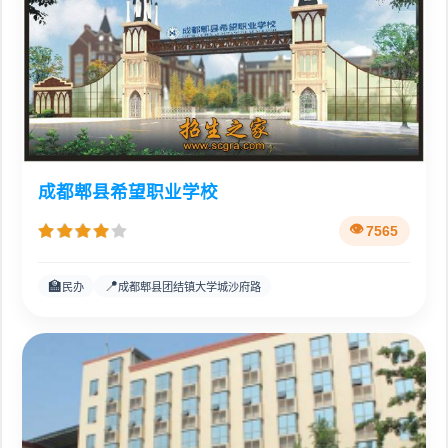
成都郫县希望职业学校
7565
🏫
📍
民办
成都郫县团结镇大学城沙府路