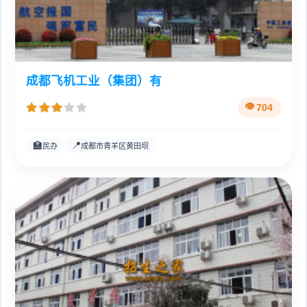
成都飞机工业（集团）有
704
🏫
📍
民办
成都市青羊区黄田坝