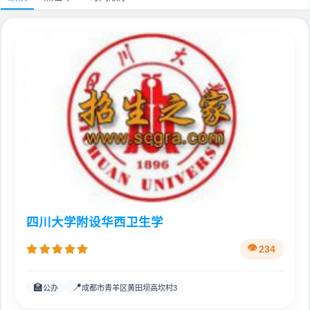
四川大学附设华西卫生学
234
🏫
📍
公办
成都市青羊区黄田坝高坎村3