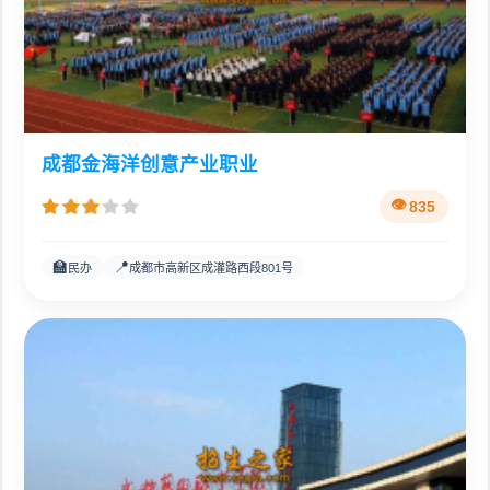
成都金海洋创意产业职业
835
🏫
📍
民办
成都市高新区成灌路西段801号