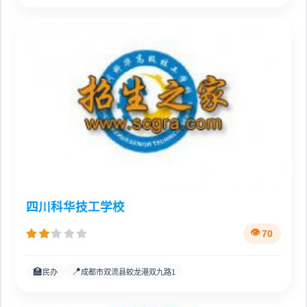
四川科华技工学校
70
🏫
📍
民办
成都市双流县蛟龙港双九路1