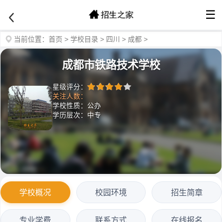
☰
当前位置：
首页
>
学校目录
>
四川
>
成都
>
成都市铁路技术学校
星级评分：
关注人数：
学校性质：公办
学历层次：中专
学校概况
校园环境
招生简章
专业学费
联系方式
在线报名