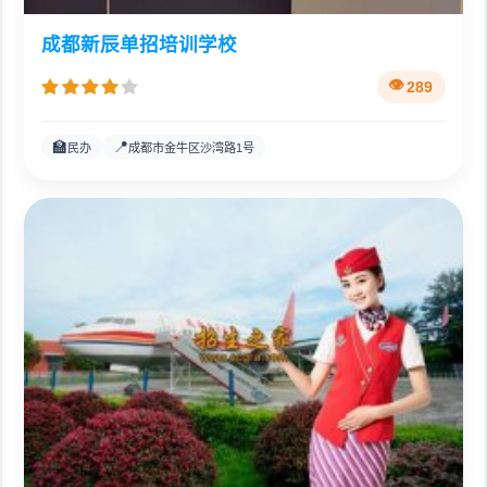
成都新辰单招培训学校
289
🏫
📍
民办
成都市金牛区沙湾路1号