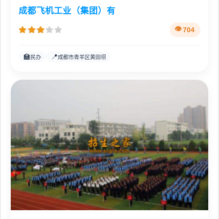
成都飞机工业（集团）有
704
🏫
📍
民办
成都市青羊区黄田坝