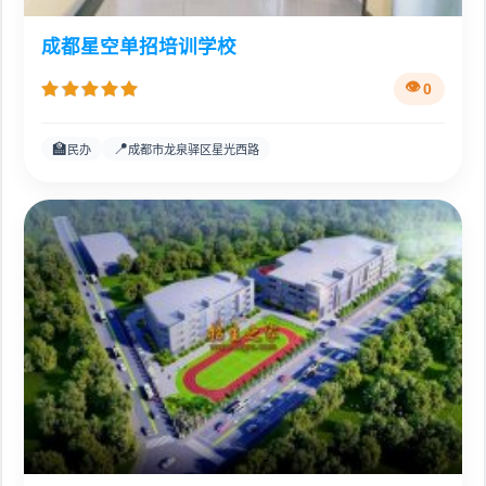
成都星空单招培训学校
0
🏫
📍
民办
成都市龙泉驿区星光西路