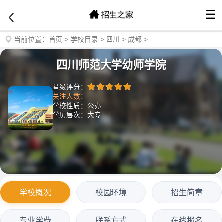
☰
当前位置：
首页
>
学校目录
>
四川
>
成都
>
四川师范大学幼师学院
星级评分：
关注人数：
学校性质：公办
学历层次：大专
学校概况
校园环境
招生简章
专业学费
联系方式
在线报名