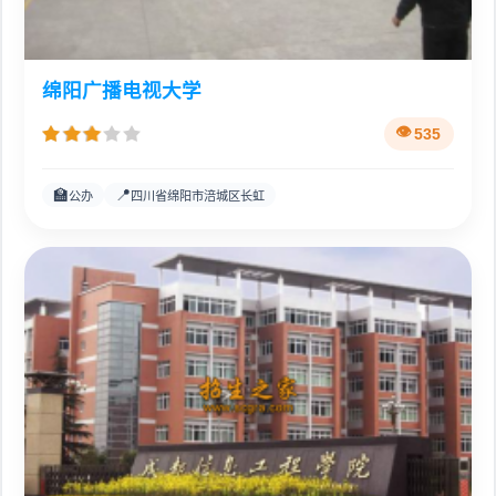
绵阳广播电视大学
535
🏫
📍
公办
四川省绵阳市涪城区长虹