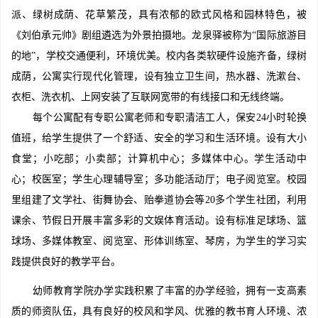
派、绿树成荫、花草繁茂，具有浓郁的欧式风格和园林特色，被
《刘伯承元帅》剧组遴选为外景拍摄地。龙泉驿被称为“国际旅游目
的地”，学校交通便利，环境优美。校内各类软硬件设施齐备，绿树
成荫，公寓实行现代化管理，设有独立卫生间，热水器、洗漱台、
衣柜、洗衣机、上网安装了互联网宽带的有线接口和无线终端。
每个公寓配有专职公寓老师和专职清洁工人，保安24小时轮换
值班，给学生提供了一个舒适、安全的学习和生活环境。设有大小
食堂；小吃部；小卖部；计算机中心；多媒体中心。学生活动中
心；校医室；学生心理辅导室；多功能活动厅；电子阅览室。校园
里组建了文学社、街舞协会、贻拳道协会等20多个学生社团，利用
课余、节假日开展丰富多彩的文娱体育活动。设有标准足球场、篮
球场、多媒体教室、阅览室、形体训练室、琴房，为学生的学习实
践提供良好的教学平台。
幼师教育学院办学实践积累了丰富的办学经验，拥有一支高素
质的师资队伍，具有良好的校风和学风、优雅的教书育人环境、浓