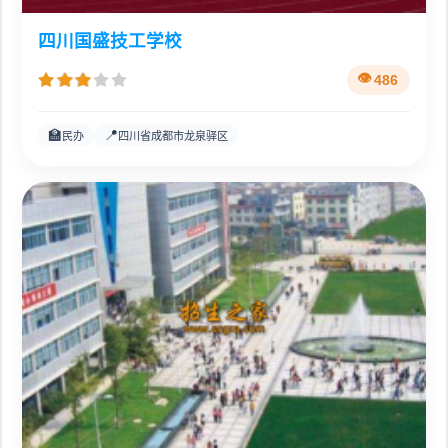
四川国盛技工学校
486
🏫
📍
民办
四川省成都市龙泉驿区