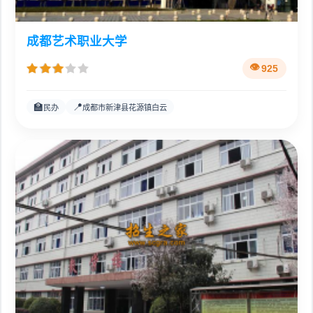
成都艺术职业大学
925
🏫
📍
民办
成都市新津县花源镇白云