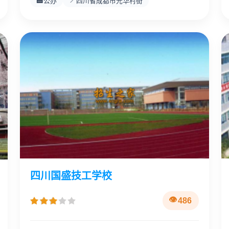
🏫
📍
公办
四川省成都市光华村街
四川国盛技工学校
486