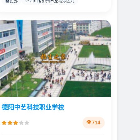
🏫
📍
民办
四川省泸州市龙马潭区九
德阳中艺科技职业学校
714