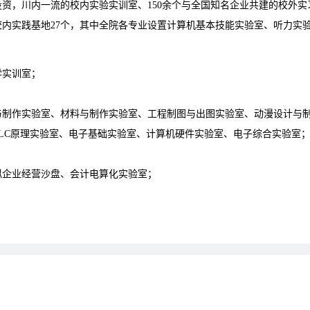
投资，川内一流的校内实验实训室、150余个与全国知名企业共建的校外实
校内实践基地27个，其中全院各专业设置计算机基本技能实验室、听力实
学实训室；
与制作实验室、材料与制作实验室、工程制图与出图实验室、动漫设计与
LC原理实验室、电子基础实验室、计算机硬件实验室、电子综合实验室
拟企业经营沙盘、会计电算化实验室；