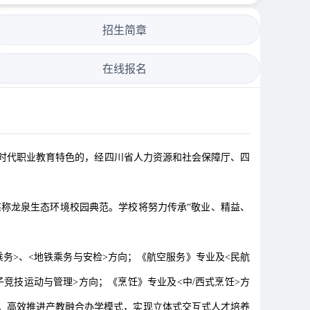
招生简章
在线报名
新时代职业教育特色的，经四川省人力资源和社会保障厅、四
堪称龙泉生态环境校园典范。学校将努力传承“敬业、精益、
铁乘务>、<地铁乘务与安检>方向；《航空服务》专业及<民航
竞技运动与管理>方向；《烹饪》专业及<中/西式烹饪>方
向。高效推进产教融合办学模式，实现立体式交互式人才培养