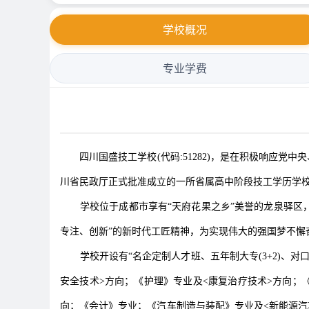
学校概况
专业学费
四川国盛技工学校(代码:51282)，是在积极响应党
川省民政厅正式批准成立的一所省属高中阶段技工学历学
学校位于成都市享有“天府花果之乡”美誉的龙泉驿区，在
专注、创新”的新时代工匠精神，为实现伟大的强国梦不懈
学校开设有“名企定制人才班、五年制大专(3+2)、对口统
安全技术>方向；《护理》专业及<康复治疗技术>方向；
向；《会计》专业；《汽车制造与装配》专业及<新能源汽