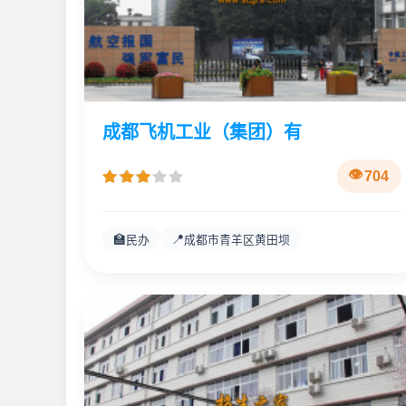
成都飞机工业（集团）有
704
🏫
📍
民办
成都市青羊区黄田坝