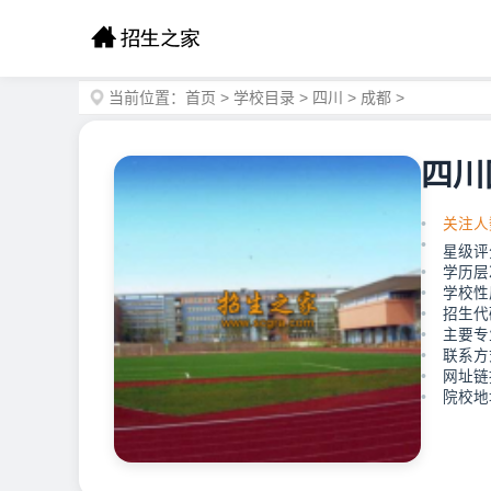
当前位置：
首页
>
学校目录
>
四川
>
成都
>
四川
关注人
星级评
学历层
学校性
招生代码
主要专
联系方式
网址链接：
院校地