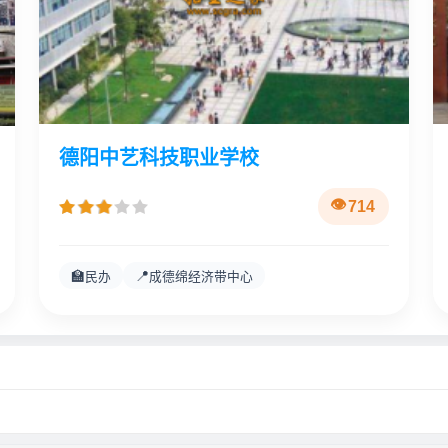
德阳中艺科技职业学校
714
🏫
📍
民办
成德绵经济带中心