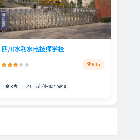
四川水利水电技师学校
815
🏫
📍
公办
广元市利州区宝轮镇