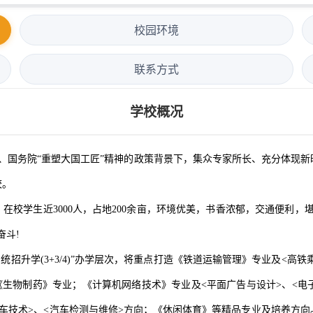
校园环境
联系方式
学校概况
中央、国务院“重塑大国工匠”精神的政策背景下，集众专家所长、充分体现
校。
校学生近3000人，占地200余亩，环境优美，书香浓郁，交通便利，
奋斗!
招升学(3+3/4)”办学层次，将重点打造《铁道运输管理》专业及<高
《生物制药》专业；《计算机网络技术》专业及<平面广告与设计>、<电子
车技术>、<汽车检测与维修>方向；《休闲体育》等精品专业及培养方