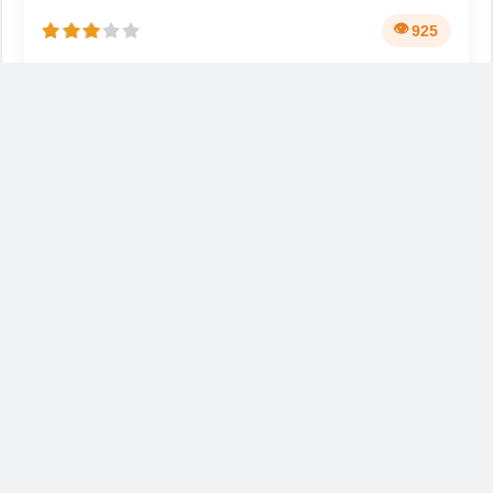
925
🏫
📍
民办
成都市新津县花源镇白云
江阳城建职业学院