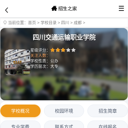
☰
当前位置：
首页
>
学校目录
>
四川
>
成都
>
四川交通运输职业学院
星级评分：
关注人数：
学校性质：公办
学历层次：大专
学校概况
校园环境
招生简章
专业学费
联系方式
在线报名