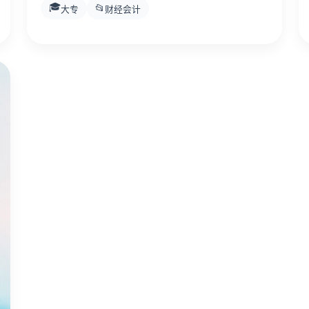
🎓
📂
大专
财经会计