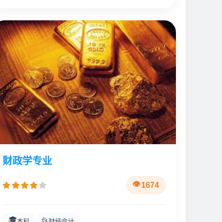
财政学专业
1674
🎓
📂
本科
财经会计