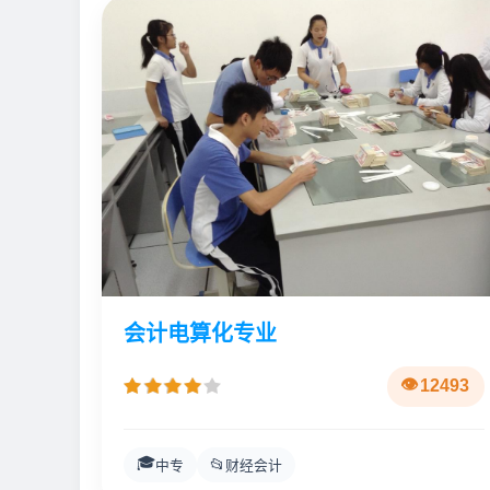
会计电算化专业
12493
🎓
📂
中专
财经会计