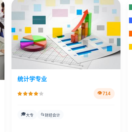
统计学专业
714
🎓
📂
大专
财经会计