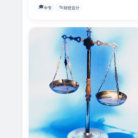
🎓
📂
中专
财经会计