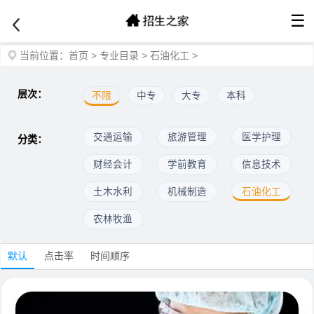
☰
当前位置：
首页
>
专业目录
>
石油化工
>
层次：
不限
中专
大专
本科
交通运输
旅游管理
医学护理
分类：
财经会计
学前教育
信息技术
土木水利
机械制造
石油化工
农林牧渔
默认
点击率
时间顺序