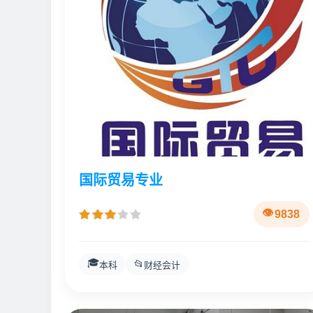
国际贸易专业
9838
🎓
📂
本科
财经会计