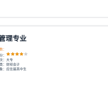
管理专业
数：
分：
次：大专
类：财经会计
象：应往届高中生