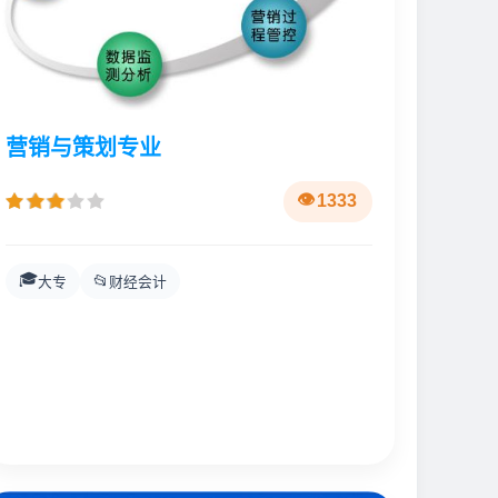
营销与策划专业
1333
🎓
📂
大专
财经会计