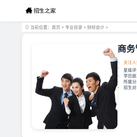
当前位置：
首页
>
专业目录
>
财经会计
>
商务
关注人
星级评
学历层
所属分
招生对