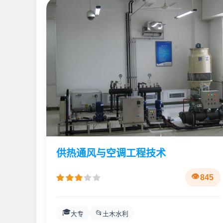
供热通风与空调工程技术
845
🎓
📂
大专
土木水利