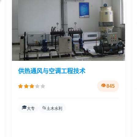
供热通风与空调工程技术
845
🎓
📂
大专
土木水利