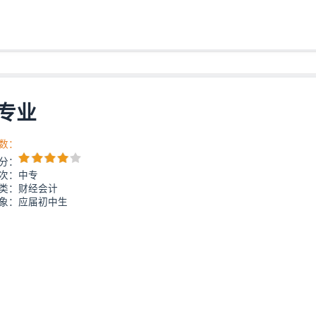
专业
数：
分：
次：中专
类：财经会计
象：应届初中生