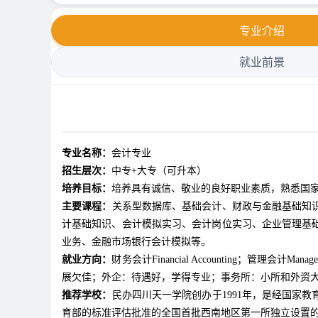
专业介绍
就业前景
专业名称：
会计专业
招生层次：
中专+大专（可升本）
培养目标：
培养具有诚信、敬业的良好职业素质，熟悉国
主要课程：
关系型数据库、基础会计、财政与金融基础知
计基础知识、会计模拟实习、会计岗位实习、企业管理基
业务、金融市场银行会计模拟等。
就业方向：
财务会计Financial Accounting；管理会计Man
展欠佳；外企：待遇好，学得专业；事务所：小所和外资
推荐学校：
民办四川天一学院创办于1991年，是经国家
育部的标准评估批准的全国首批西南地区第一所独立设置