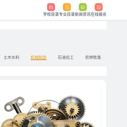
学校目录
专业目录
新闻资讯
在线报名
土木水利
机械制造
石油化工
农林牧渔