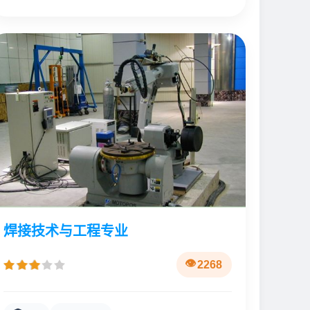
焊接技术与工程专业
2268