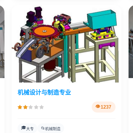
机械设计与制造专业
1237
🎓
📂
大专
机械制造