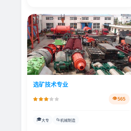
选矿技术专业
565
🎓
📂
大专
机械制造