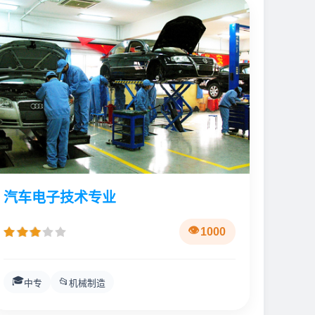
汽车电子技术专业
1000
🎓
📂
中专
机械制造