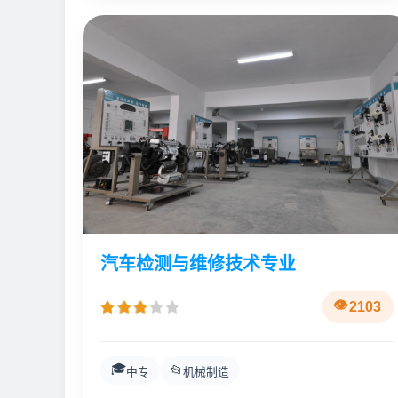
汽车检测与维修技术专业
2103
🎓
📂
中专
机械制造