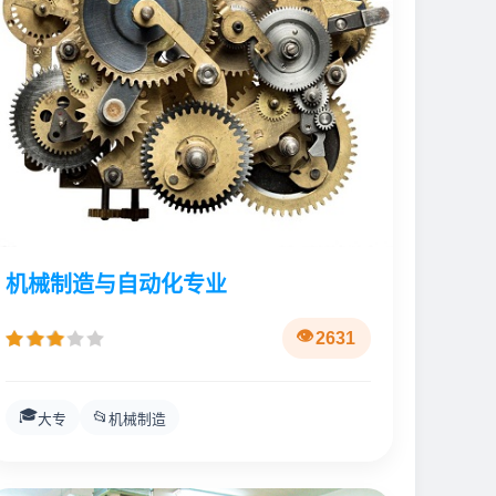
机械制造与自动化专业
2631
🎓
📂
大专
机械制造