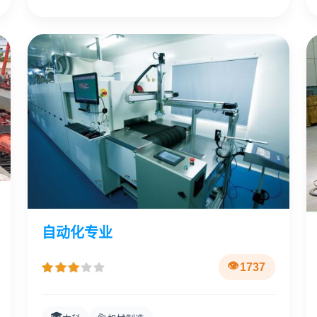
自动化专业
1737
🎓