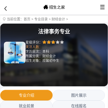
☰
当前位置：
首页
>
专业目录
>
财经会计
>
法律事务专业
星级评分：
关注人数：
学历层次：本科
所属分类：财经会计
招生对象：应届初中生
专业介绍
图片展示
就业前景
在线报名