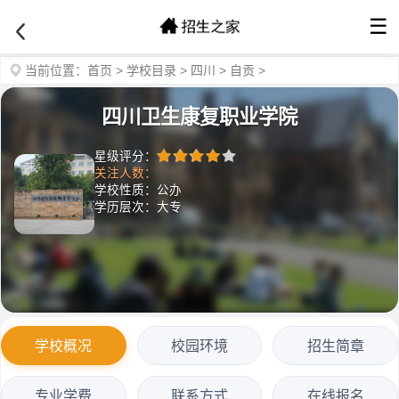
☰
当前位置：
首页
>
学校目录
>
四川
>
自贡
>
四川卫生康复职业学院
星级评分：
关注人数：
学校性质：公办
学历层次：大专
学校概况
校园环境
招生简章
专业学费
联系方式
在线报名