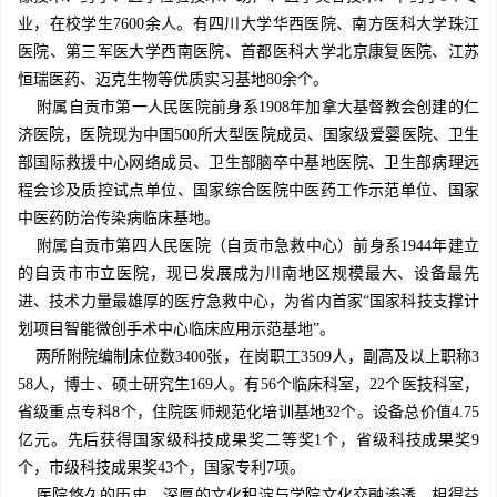
业，在校学生7600余人。有四川大学华西医院、南方医科大学珠江
医院、第三军医大学西南医院、首都医科大学北京康复医院、江苏
恒瑞医药、迈克生物等优质实习基地80余个。
附属自贡市第一人民医院前身系1908年加拿大基督教会创建的仁
济医院，医院现为中国500所大型医院成员、国家级爱婴医院、卫生
部国际救援中心网络成员、卫生部脑卒中基地医院、卫生部病理远
程会诊及质控试点单位、国家综合医院中医药工作示范单位、国家
中医药防治传染病临床基地。
附属自贡市第四人民医院（自贡市急救中心）前身系1944年建立
的自贡市市立医院，现已发展成为川南地区规模最大、设备最先
进、技术力量最雄厚的医疗急救中心，为省内首家“国家科技支撑计
划项目智能微创手术中心临床应用示范基地”。
两所附院编制床位数3400张，在岗职工3509人，副高及以上职称3
58人，博士、硕士研究生169人。有56个临床科室，22个医技科室，
省级重点专科8个，住院医师规范化培训基地32个。设备总价值4.75
亿元。先后获得国家级科技成果奖二等奖1个，省级科技成果奖9
个，市级科技成果奖43个，国家专利7项。
医院悠久的历史、深厚的文化积淀与学院文化交融渗透，相得益