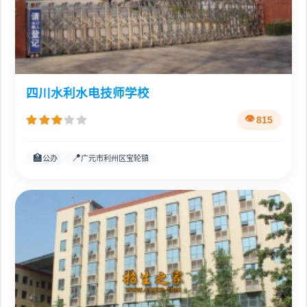
四川水利水电技师学校
815
🏫
📍
公办
广元市利州区宝轮镇