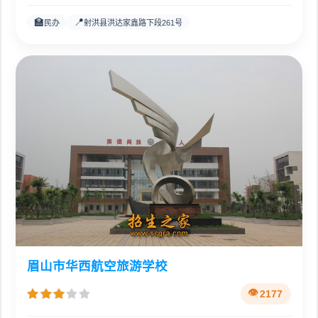
🏫
📍
民办
射洪县洪达家鑫路下段261号
眉山市华西航空旅游学校
2177