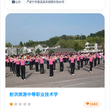
🏫
📍
公办
遂宁市蓬溪县赤城镇东街80号
射洪旅游中等职业技术学
1683