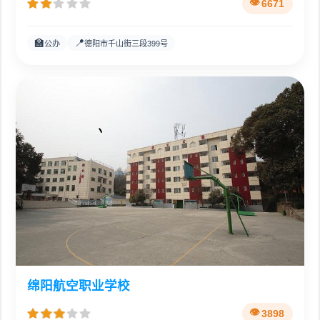
6671
🏫
📍
公办
德阳市千山街三段399号
绵阳航空职业学校
3898