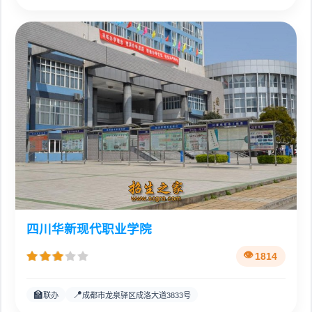
四川华新现代职业学院
1814
🏫
📍
联办
成都市龙泉驿区成洛大道3833号