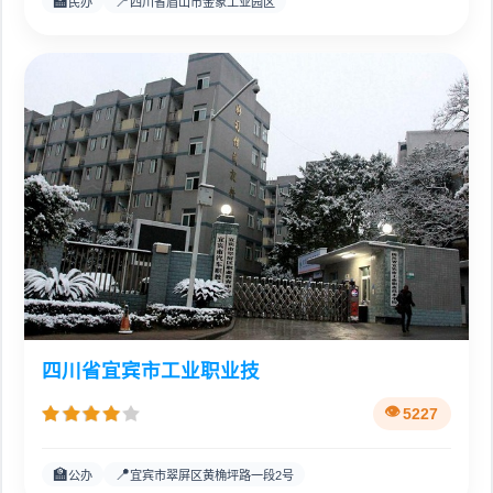
🏫
📍
民办
四川省眉山市金象工业园区
四川省宜宾市工业职业技
5227
🏫
📍
公办
宜宾市翠屏区黄桷坪路一段2号