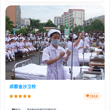
成都金沙卫校
1918
🏫
📍
联办
成都市新都区新都街道