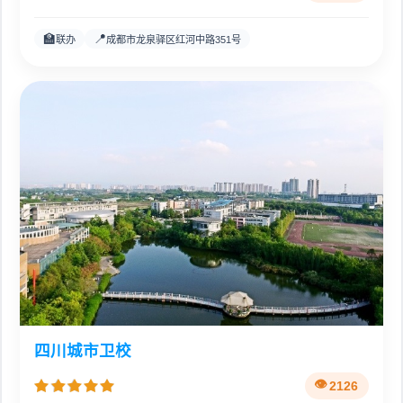
🏫
📍
联办
成都市龙泉驿区红河中路351号
四川城市卫校
2126