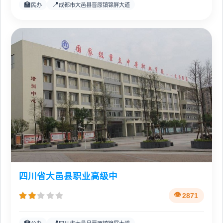
🏫
📍
民办
成都市大邑县晋原镇锦屏大道
四川省大邑县职业高级中
2871
🏫
📍