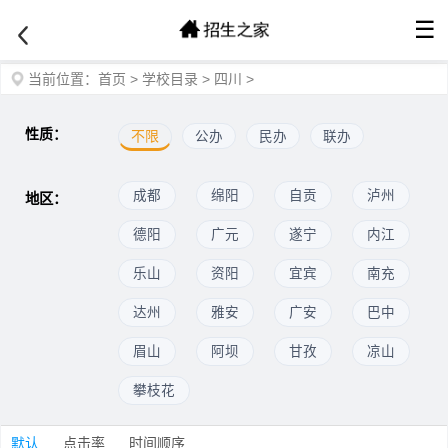
☰
当前位置：
首页
>
学校目录
>
四川
>
性质：
不限
公办
民办
联办
成都
绵阳
自贡
泸州
地区：
德阳
广元
遂宁
内江
乐山
资阳
宜宾
南充
达州
雅安
广安
巴中
眉山
阿坝
甘孜
凉山
攀枝花
默认
点击率
时间顺序