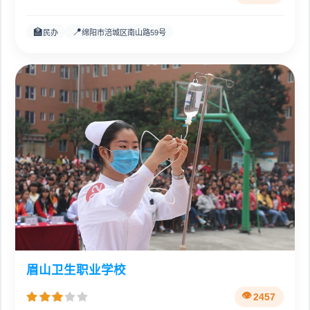
🏫
📍
民办
绵阳市涪城区南山路59号
眉山卫生职业学校
2457