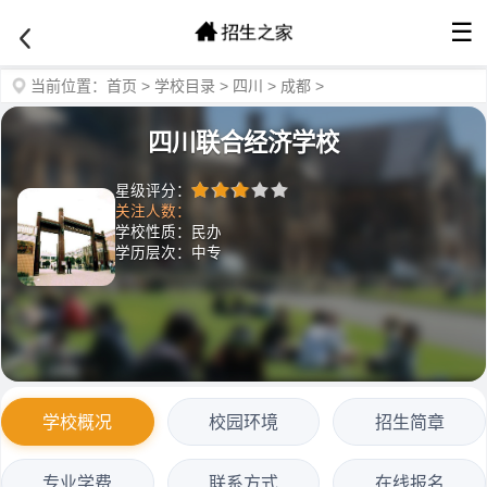
☰
当前位置：
首页
>
学校目录
>
四川
>
成都
>
四川联合经济学校
星级评分：
关注人数：
学校性质：民办
学历层次：中专
学校概况
校园环境
招生简章
专业学费
联系方式
在线报名