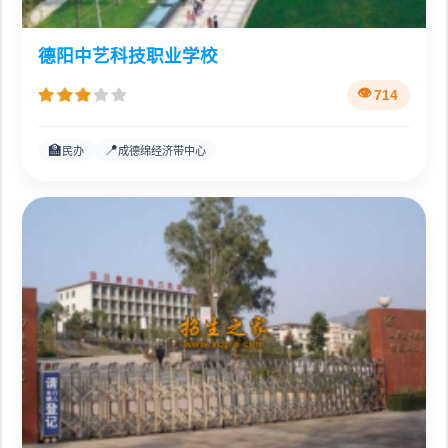
德阳中艺科技职业学校
714
🏫
📍
民办
成德绵经济带中心