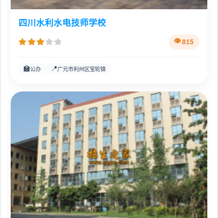
四川水利水电技师学校
815
🏫
📍
公办
广元市利州区宝轮镇