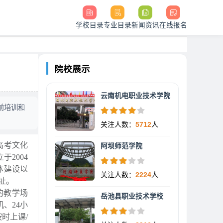
学校目录
专业目录
新闻资讯
在线报名
院校展示
云南机电职业技术学院
前培训和
关注人数：
5712
人
高考文化
阿坝师范学院
2004
体建设以
关注人数：
2224
人
址。
的教学场
岳池县职业技术学校
、24小
时上课/