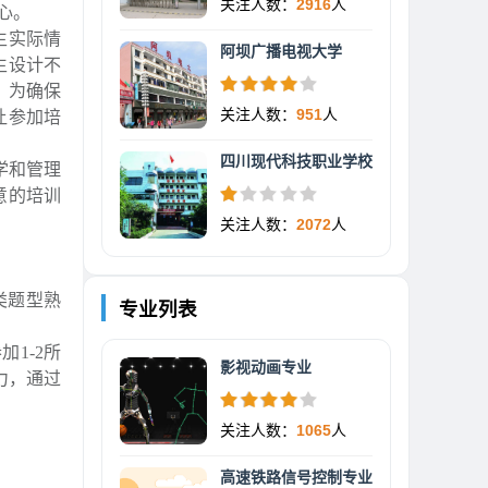
关注人数：
2916
人
心。
生实际情
阿坝广播电视大学
生设计不
，为确保
关注人数：
951
人
让参加培
四川现代科技职业学校
学和管理
意的培训
关注人数：
2072
人
类题型熟
专业列表
1-2所
影视动画专业
力，通过
关注人数：
1065
人
。
高速铁路信号控制专业