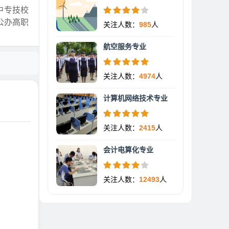
中专技校
公办高职
关注人数：
985
人
航空服务专业
关注人数：
4974
人
计算机网络技术专业
关注人数：
2415
人
会计电算化专业
关注人数：
12493
人