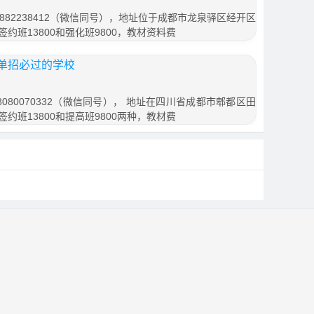
882238412（微信同号），地址位于成都市龙泉驿区经开区
签约班13800和强化班9800，教材资料费
单招必过的学校
080070332（微信同号）， 地址在四川省成都市郫都区田
签约班13800和提高班9800两种，教材费