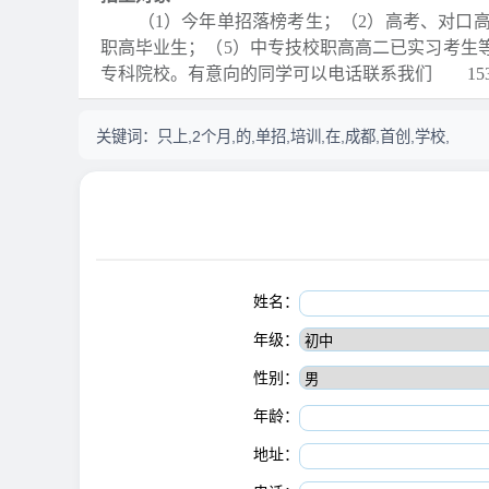
（1）今年单招落榜考生；（2）高考、对口高
职高毕业生；（5）中专技校职高高二已实习考生
专科院校。有意向的同学可以电话联系我们 1539
关键词：
只上,2个月,的,单招,培训,在,成都,首创,学校,
姓名：
年级：
性别：
年龄：
地址：