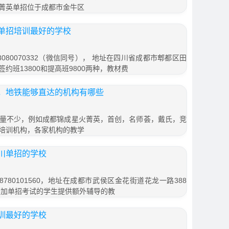
菁英单招位于成都市金牛区
单招培训最好的学校
080070332（微信同号）， 地址在四川省成都市郫都区田
签约班13800和提高班9800两种，教材费
，地铁能够直达的机构有哪些
量不少，例如成都锦成星火菁英，首创，名师荟，戴氏，竞
培训机构，各家机构的教学
川单招的学校
780101560，地址在成都市武侯区金花街道花龙一路388
参加单招考试的学生提供额外辅导的教
训最好的学校