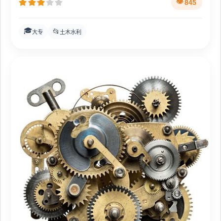
845
🎓
📂
大专
土木水利