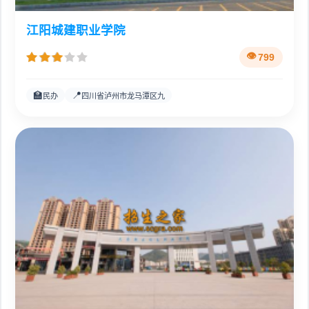
江阳城建职业学院
799
🏫
📍
民办
四川省泸州市龙马潭区九