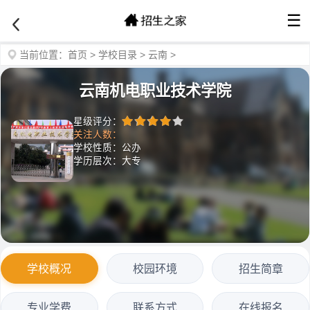
☰
当前位置：
首页
>
学校目录
>
云南
>
云南机电职业技术学院
星级评分：
关注人数：
学校性质：公办
学历层次：大专
学校概况
校园环境
招生简章
专业学费
联系方式
在线报名