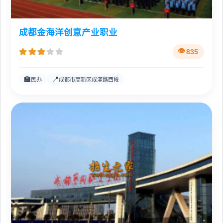
成都金海洋创意产业职业
835
🏫
📍
民办
成都市高新区成灌路西段