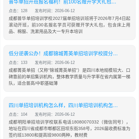
普华单招开班报名福利！前100名赠开学大礼包，含床上用品，棉服，先到先得！
点击：128
发布时间：2026-06-12
成都普华单招培训学校2027届单招培训班将于2026年7月4日起
滚动开班，前100名报名学员可获赠开学大礼包，包含床上用
品、棉服、洗漱用品及大一专升本培训
低分逆袭公办！成都锦城菁英单招培训学校提分攻略
点击：133
发布时间：2026-06-12
成都菁英单招（又称“锦城菁英单招”）是四川本地规模较大、口
碑靠前的单招集训机构，整体教学质量与升学率在省内属第一梯
队，适合普高/中职基础薄
四川单招培训机构怎么样，四川单招培训机构怎么样知乎
点击：104
发布时间：2026-06-12
成都明阳单招培训学校联系电话18080070332（微信同号），
地址在四川省成都市郫都区田坝东街358号，2026届收费标准为
签约班13800和提高班9800两种，教材费