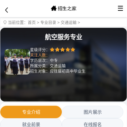
☰
当前位置：
首页
>
专业目录
>
交通运输
>
航空服务专业
星级评分：
关注人数：
学历层次：中专
所属分类：交通运输
招生对象：应往届初高中毕业生
专业介绍
图片展示
就业前景
在线报名