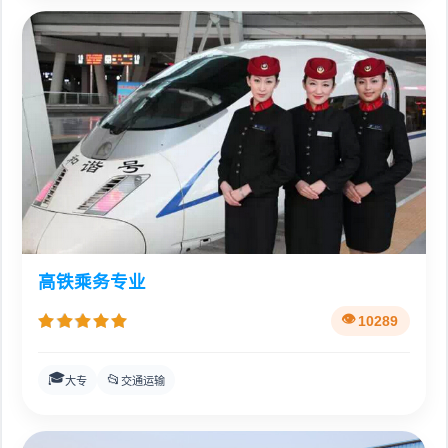
高铁乘务专业
10289
🎓
📂
大专
交通运输