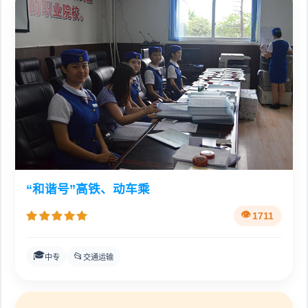
“和谐号”高铁、动车乘
1711
🎓
📂
中专
交通运输