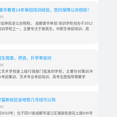
！普华教育14年单招培训经验，签约保障公办院校！
25
加单招走公办院校， 成都普华单招 培训学校创办于2012
培训学校之一，主要专注于普高生，中职生单招培训，高
届招生简章，师资，升学率如何
08
化艺术学校是上级行政部门批准的学校，主要针对集训冲
本考前集训、艺术专业考前培训、高考志愿指导等教学
27届新校区坐地铁几号线可以到
20
2010年；位于四川省成都市温江区涌泉街道花土路936号