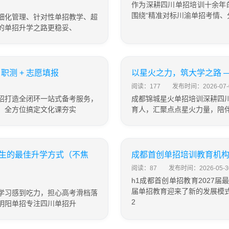
作为深耕四川单招培训十余年
围绕“精准对标川渝单招考情、
细化管理、针对性单招教学、超
的单招升学之路更稳妥、
职测 + 志愿填报
以星火之力，筑大学之路 —
阅读：177
发布时间：2026-07-
招打造全闭环一站式备考服务，
成都锦城星火单招培训深耕四
，全方位搞定文化课夯实
育人，汇聚点点星火力量，陪
生的最佳升学方式（不焦
成都首创单招培训教育机构2
阅读：87
发布时间：2026-05-3
h1成都首创单招教育2027届最
届单招教育迎来了新的发展模
学习感到吃力，担心高考滑档落
2
明阳单招专注四川单招升