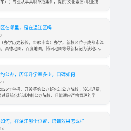
下车）；专业从事高职单招集训，提供“文化素质+职业技
校区在哪里，是在温江区吗
0
0年（办学历史较长，经验丰富）办学，新校区位于成都市温
2栋，高德地图，百度地图，腾讯地图等最新标记为该地址。
签约公办，历年升学率多少，口碑如何
23
2026年单招，开设签约公办班包过公办院校，没过退费，
通过系统化培训冲刺公办院校、且能适应严格管理的学
碑如何，在温江哪个位置，培训效果怎么样
14