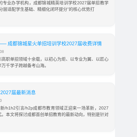
的专业办学机构，成都锦城精英培训学校2027届单招教学
分层适配学生基础、精细化闭环提分”的核心优势打
— 成都锦城星火单招培训学校2027届收费详情
08
川高职单招领域十余载，以初心为炬、以专业为翼、以匠心
伴万千学子跨越备考山海。
027届最新消息
0
新/h1h2引言/h2p成都市教育领域正迎来一场革新，2027
式。本文将探讨成都首创单招教育的最新动向，特别是针对