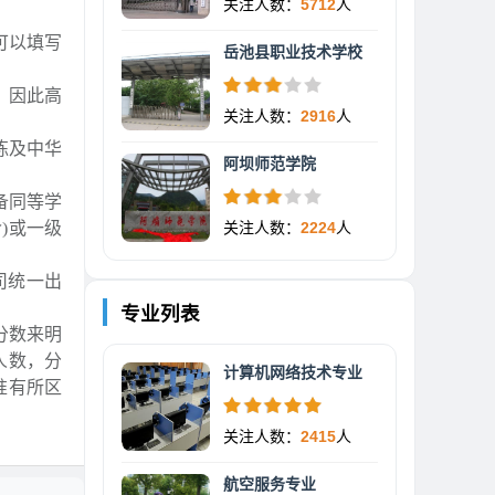
关注人数：
5712
人
可以填写
岳池县职业技术学校
，因此高
关注人数：
2916
人
练及中华
阿坝师范学院
备同等学
)或一级
关注人数：
2224
人
司统一出
专业列表
分数来明
人数，分
计算机网络技术专业
准有所区
关注人数：
2415
人
航空服务专业