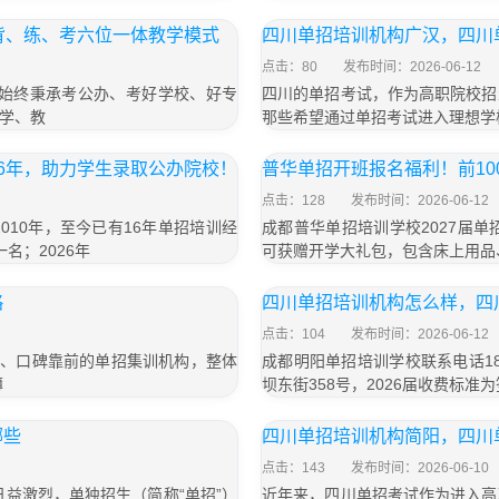
背、练、考六位一体教学模式
四川单招培训机构广汉，四川
点击：80
发布时间：2026-06-12
，始终秉承考公办、考好学校、好专
四川的单招考试，作为高职院校招
学、教
那些希望通过单招考试进入理想学
6年，助力学生录取公办院校！
普华单招开班报名福利！前1
点击：128
发布时间：2026-06-12
10年，至今已有16年单招培训经
成都普华单招培训学校2027届单
名；2026年
可获赠开学大礼包，包含床上用品
略
四川单招培训机构怎么样，四
点击：104
发布时间：2026-06-12
大、口碑靠前的单招集训机构，整体
成都明阳单招培训学校联系电话18
薄
坝东街358号，2026届收费标准为
哪些
四川单招培训机构简阳，四川
点击：143
发布时间：2026-06-10
益激烈，单独招生（简称“单招”）
近年来，四川单招考试作为进入高