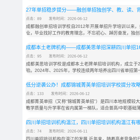
27年单招稳步提分——融创单招独创学、教、读、
点击：89
发布时间：2026-06-12
成都融创单招培训学校自2012年开展单招升学培训以来
业，毕业找好工作的教育理念，不忘初心、踔厉奋发，独创
成都本土老牌机构——成都美思单招深耕四川单招1
点击：95
发布时间：2026-06-12
成都美思培训学校是成都本土老牌单招培训机构，成立于20
验。2024年、2025年，学校连续两年培养出四川省单招第一
低分逆袭公办！成都锦城菁英单招培训学校提分攻
点击：133
发布时间：2026-06-12
成都菁英单招（又称“锦城菁英单招”）是四川本地规模较
教学质量与升学率在省内属第一梯队，适合普高/中职基础
四川单招培训机构温江，四川单招培训机构温江有
点击：74
发布时间：2026-06-11
四川单招培训机构在温江的发展 近年来，随着高考竞争的日