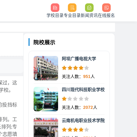
学校目录
专业目录
新闻资讯
在线报名
院校展示
阿坝广播电视大学
关注人数：
951
人
保过，这
四川现代科技职业学校
学校。
的投挡标
关注人数：
2072
人
排列。工
云南机电职业技术学院
排列;专
个志愿填