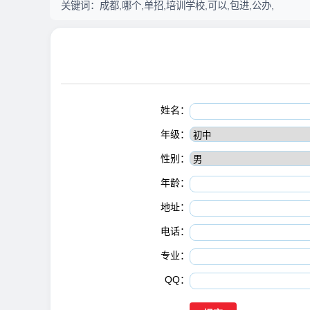
关键词：
成都,哪个,单招,培训学校,可以,包进,公办,
姓名：
年级：
性别：
年龄：
地址：
电话：
专业：
QQ：