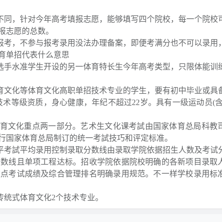
同，针对今年高考填报志愿，能够填写四个院校，每一个院校
报志愿的总数。
考，不参与报考录用没法办理备案，即便考满分也不可以录用
育单招代表什么意思
手水准学生开设的另一体育特长生今年高考类型，只限体能训
文化等体育文化高职单招技术专业的学生，要有初中毕业或具
技术等级资质，身心健康，年纪不超过22岁。具有一级运动员(含
。
文化重点两一部分。艺术生文化课考試由国家体育总局科教
行国家体育总局制订的统一考試技巧和评定标准。
考試平均录用控制录取分数线由录取学院依据招生人数及考试
分数线且单项工程达标。招收学院依据院校明确的各新项目录取
重点考试成绩及综合管理排名明确录用规范。不一样学校录用标
统式体育文化2个技术专业。