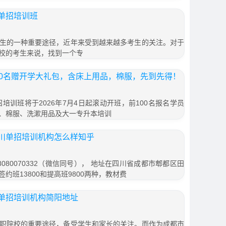
单招培训班
生的一种重要途径，近年来受到越来越多考生的关注。对于
校的考生来说，找到一个专
00名赠开学大礼包，含床上用品，棉服，先到先得！
招培训班将于2026年7月4日起滚动开班，前100名报名学员
、棉服、洗漱用品及大一专升本培训
川单招培训机构怎么样知乎
080070332（微信同号）， 地址在四川省成都市郫都区田
签约班13800和提高班9800两种，教材费
单招培训机构简阳地址
职院校的重要途径，备受学生和家长的关注。而作为成都市