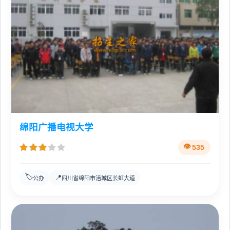
绵阳广播电视大学
535
🏷️
📍
公办
四川省绵阳市涪城区长虹大道