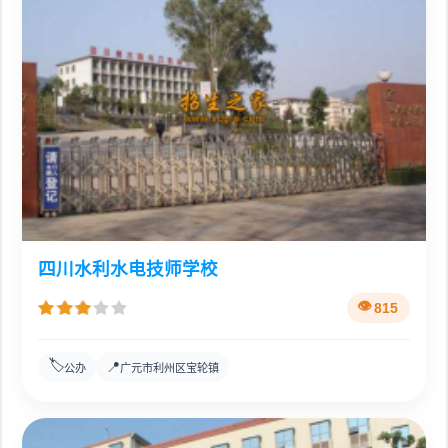
四川水利水电技师学校
815
🏷️
📍
公办
广元市利州区宝轮镇