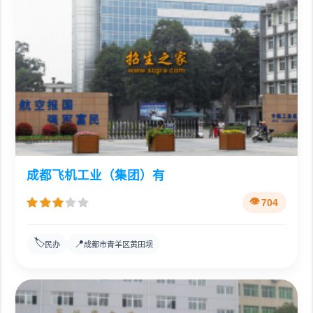
成都飞机工业（集团）有
704
🏷️
📍
民办
成都市青羊区黄田坝