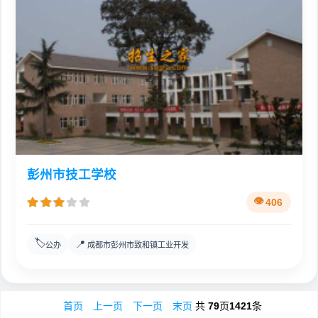
彭州市技工学校
406
🏷️
📍
公办
成都市彭州市致和镇工业开发
首页
上一页
下一页
末页
共
79
页
1421
条