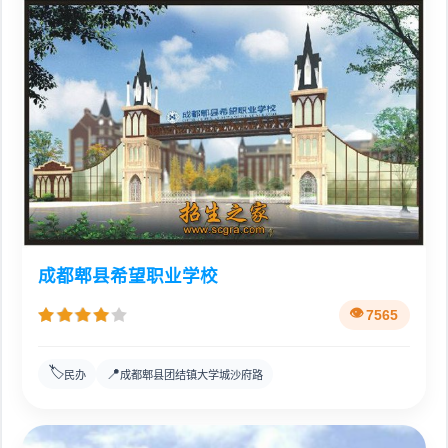
成都郫县希望职业学校
7565
🏷️
📍
民办
成都郫县团结镇大学城沙府路