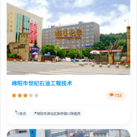
绵阳市世纪石油工程技术
733
🏷️
📍
民办
绵阳市游仙区新桥镇川陕路西