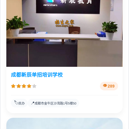
成都新辰单招培训学校
289
🏷️
📍
民办
成都市金牛区沙湾路1号5楼50