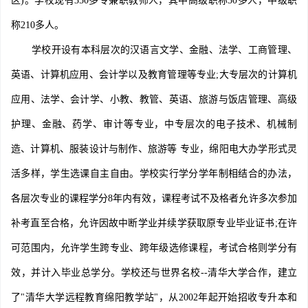
区)。学校现有350多专兼职教师人，其中高级职称50多人，中级职
称210多人。
学校开设有本科层次的汉语言文学、金融、法学、工商管理、
英语、计算机应用、会计学以及教育管理等专业;大专层次的计算机
应用、法学、会计学、小教、教管、英语、旅游与饭店管理、高级
护理、金融、药学、审计等专业，中专层次的电子技术、机械制
造、计算机、服装设计与制作、旅游等 专业，绵阳电大办学形式灵
活多样，学生选课自主自由。学校实行学分学年制相结合的办法，
各层次专业的课程学分8年内有效，课程考试不及格者允许多次参加
补考直至合格，允许因故中断学业并续学获取原专业毕业证书;在许
可范围内，允许学生跨专业、跨年级选修课程，考试合格则学分有
效，并计入毕业总学分。学校还与世界名校--清华大学合作，建立
了"清华大学远程教育绵阳教学站"，从2002年起开始招收专升本和