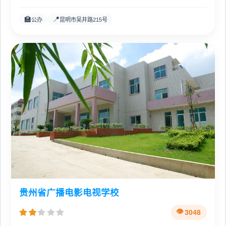
🏫
📍
公办
昆明市吴井路215号
贵州省广播电影电视学校
3048