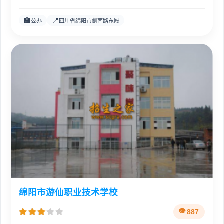
🏫
📍
公办
四川省绵阳市剑南路东段
绵阳市游仙职业技术学校
887