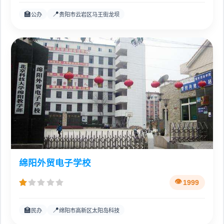
🏫
📍
公办
贵阳市云岩区马王街龙坝
绵阳外贸电子学校
1999
🏫
📍
民办
绵阳市高新区太阳岛科技