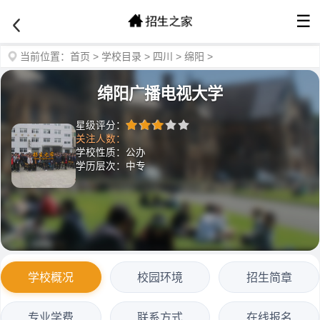
☰
当前位置：
首页
>
学校目录
>
四川
>
绵阳
>
绵阳广播电视大学
星级评分：
关注人数：
学校性质：公办
学历层次：中专
学校概况
校园环境
招生简章
专业学费
联系方式
在线报名