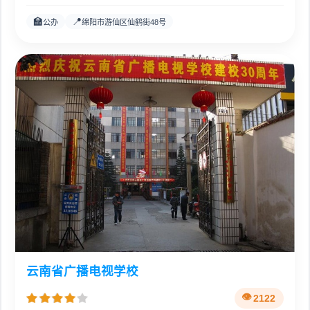
🏫
📍
公办
绵阳市游仙区仙鹤街48号
云南省广播电视学校
2122