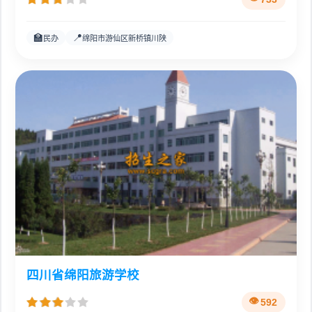
🏫
📍
民办
绵阳市游仙区新桥镇川陕
四川省绵阳旅游学校
592