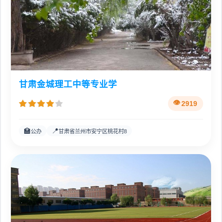
甘肃金城理工中等专业学
2919
🏫
📍
公办
甘肃省兰州市安宁区桃花村8