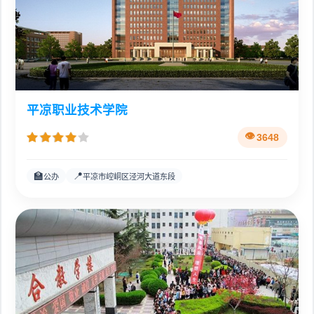
平凉职业技术学院
3648
🏫
📍
公办
平凉市崆峒区泾河大道东段