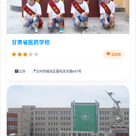
甘肃省医药学校
3209
🏫
📍
公办
兰州市城关区嘉峪关东路647号