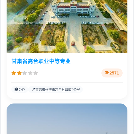
甘肃省高台职业中等专业
2571
🏫
📍
公办
甘肃省张掖市高台县城南2公里