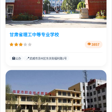
甘肃省理工中等专业学校
3857
🏫
📍
公办
武威市凉州区东关街福利路1号