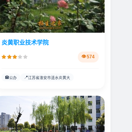
炎黄职业技术学院
574
🏫
📍
公办
江苏省淮安市涟水炎黄大