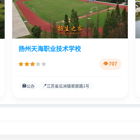
扬州天海职业技术学校
707
🏫
📍
公办
江苏省瓜洲镇翠屏路1号