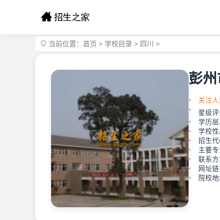
当前位置：
首页
>
学校目录
>
四川
>
彭州
关注人
星级评
学历层
学校性
招生代
主要专
联系方式
网址链接：
院校地