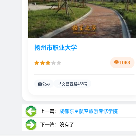
扬州市职业大学
1063
🏫
📍
公办
文昌西路458号
上一篇：
成都东星航空旅游专修学院
下一篇：没有了