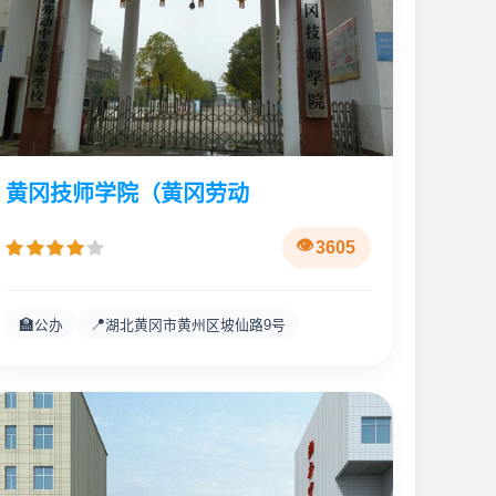
黄冈技师学院（黄冈劳动
3605
🏫
📍
公办
湖北黄冈市黄州区坡仙路9号