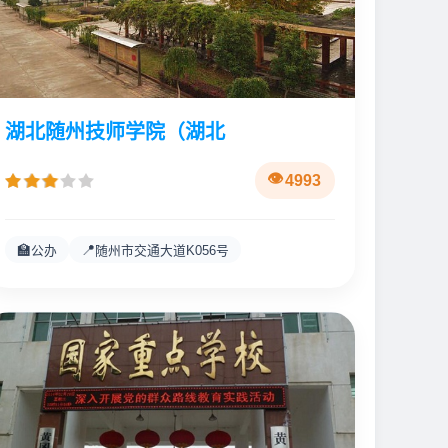
湖北随州技师学院（湖北
4993
🏫
📍
公办
随州市交通大道K056号