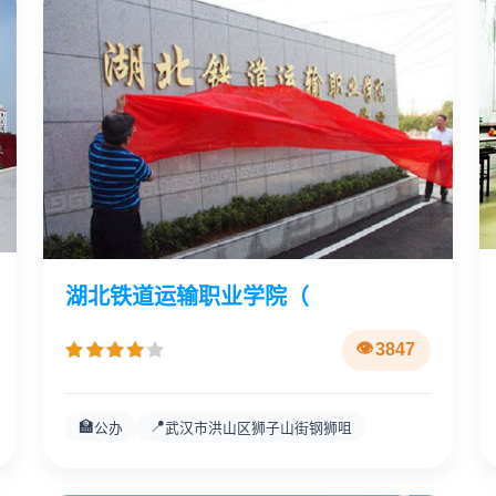
湖北铁道运输职业学院（
3847
🏫
📍
公办
武汉市洪山区狮子山街钢狮咀