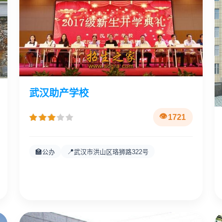
武汉助产学校
1721
🏫
📍
公办
武汉市洪山区珞狮路322号