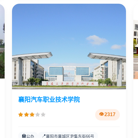
襄阳汽车职业技术学院
2317
🏫
📍
公办
襄阳市襄城区尹集东街66号