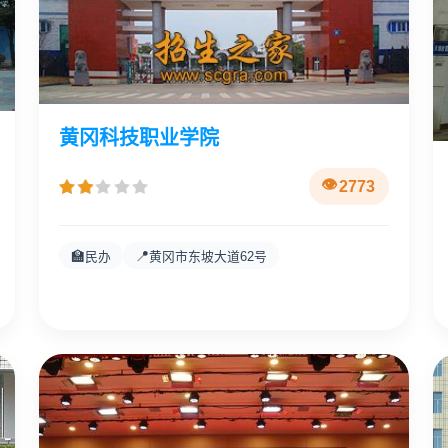
黄冈科技职业学院
2773
🏫
📍
民办
黄冈市东坡大道62号