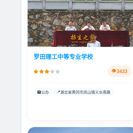
罗田理工中等专业学校
3433
🏫
📍
公办
湖北省黄冈市凤山镇义水南路