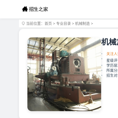
当前位置：
首页
>
专业目录
>
机械制造
>
机械
关注人
星级评
学历层
所属分
招生对