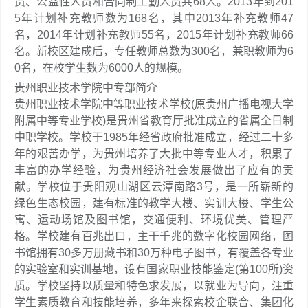
员、公益性人员和合同制工勤人员共68人。2013年到201
5年计划补充教师数为168名，其中2013年补充教师47
名，2014年计划补充教师55名，2015年计划补充教师66
名。新校区建成后，专任教师总数为300名，兼职教师为6
0名，在校学生数为6000人的规模。
贵州职业技术学院中专部简介
贵州职业技术学院中等职业技术学校(原贵州广播电视大学
附属中等专业学校)是贵州省教育厅批准成立的省属全日制
中职学校。学校于1985年经省政府批准成立，经过二十多
年的艰苦办学，为贵州培养了大批中等专业人才，积累了
丰富的办学经验，为贵州经济社会发展做出了应有的贡
献。学校位于贵阳观山湖区云潭南路3号，是一所崭新的
绿色生态校园，建有标准的教学大楼、实训大楼、学生公
寓、运动场馆及图书馆，交通便利、环境优美、管理严
格。学校建有百兆出口，主干千兆的数字化校园网络，图
书馆拥有30多万册藏书和30万种电子图书，有覆盖各专业
的实验室和实训基地，设有国家职业技能鉴定(第100所)资
质。学校坚持以质量和特色求发展，以就业为导向，注重
学生素质教育和技能培养，多年来探索校企联合、集团化