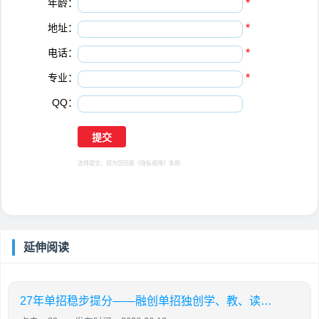
年龄：
*
地址：
*
电话：
*
专业：
*
QQ：
选择提交，视为您同意
《隐私保障》
条例
延伸阅读
27年单招稳步提分——融创单招独创学、教、读、背、练、考六位一体教学模式