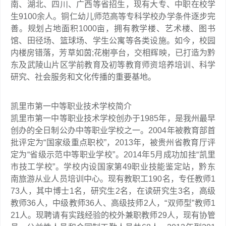
南、湖北、四川、广西等省招生，现有大专、中职在校学
生9100余人。铜仁幼儿师范高等专科学校办学条件逐步完
善。规划占地面积1000亩，拥有教学楼、艺术楼、图书
馆、田径场、篮球场、学生公寓等各类设施。如今，校园
内楼房错落，芳草如茵;花榭亭台，交相辉映，已打造为黔
东及武陵山片区学前教育及初等教育师资培养培训、科学
研究、社会服务和文化传播的重要基地。
凯里市第一中等职业技术学校简介
凯里市第一中等职业技术学校创办于1985年，是我州最早
创办的全日制公办中等职业学校之一。2004年被教育部首
批评定为“国家级重点职校”，2013年，被贵州省教育厅评
定为“省级示范中等职业学校”。2014年5月成功加挂“凯里
市技工学校”。学校内设国家第49职业技能鉴定站，黔东
南旅游从业人员培训中心。现有教职工190名，专任教师1
73人，其中博士1名，研究生2名，在读研究生3名，高级
教师36人，中级教师36人、高级技师2人，“双师型”教师1
21人。现聘请有实践经验的校外兼职教师29人，现有协管