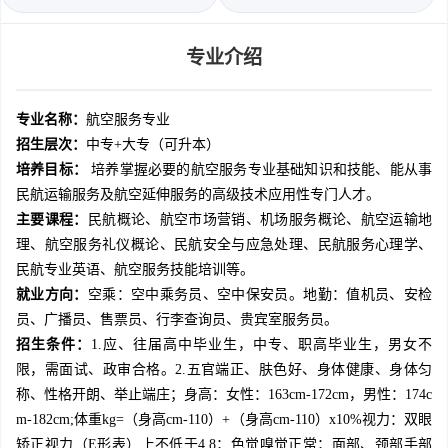
专业介绍
专业名称：
航空服务专业
招生层次：
中专+大专（可升本）
培养目标：
培养掌握必要的航空服务专业基础知识和技能、能从事
民航运输服务及航空延伸服务的高级技术应用性专门人才。
主要课程：
民航概论、航空市场营销、机场服务概论、航空运输地
理、航空服务礼仪概论、民航安全与应急处理、民航服务心理学、
民航专业英语、航空服务技能培训等。
就业方向：
空乘：空中乘务员、空中保安员。地勤：值机员、安检
员、广播员、售票员、行李查询员、贵宾室服务员。
招生条件：
1.应、往届高中毕业生，中专、职高毕业生，男女不
限，需面试、政审合格。2.五官端正、肤色好、身体健康、身体匀
称、性格开朗、举止端庄；身高：女性：163cm-172cm，男性：174c
m-182cm;体重kg=（身高cm-110）+（身高cm-110）x10%视力：双眼
矫正视力（E形表）上不低于4.8；色觉嗅觉正常；面部、颈部手部