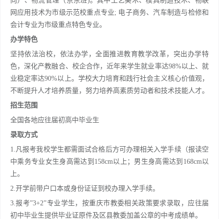
向）、物流管理（京东班)。其中工艺美术、模具制造技术、物联
网应用技术为市级示范校重点专业; 电子商务、汽车制造与检修和
会计专业为市级重点特色专业。
办学特色
坚持依法治校，依法办学，全面推进教育教学改革，突出办学特
色，深化产教融合、校企合作，近年来学生就业率达98%以上、就
业稳定率达90%以上。学校大力培育和践行社会主义核心价值观，
不断提升人才培养质量，努力培养高素质劳动者和技术技能人才。
招生范围
全国各地应往届初高中毕业生
录取方式
1.凡报考我校学生都需面试合格后方可办理相关入学手续（报读空
中乘务专业女生身高需达到158cm以上；男生身高需达到168cm以
上。
2.开学前带户口本或身份证证到校办理入学手续。
3.报考”3+2”专业学生，按重庆市教委相关政策要求录取，应往届
初中毕业生提供毕业证原件及区县教委加盖公章的中考成绩单。