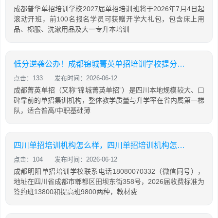
成都普华单招培训学校2027届单招培训班将于2026年7月4日起
滚动开班，前100名报名学员可获赠开学大礼包，包含床上用
品、棉服、洗漱用品及大一专升本培训
低分逆袭公办！成都锦城菁英单招培训学校提分攻略
点击：133
发布时间：2026-06-12
成都菁英单招（又称“锦城菁英单招”）是四川本地规模较大、口
碑靠前的单招集训机构，整体教学质量与升学率在省内属第一梯
队，适合普高/中职基础薄
四川单招培训机构怎么样，四川单招培训机构怎么样知乎
点击：104
发布时间：2026-06-12
成都明阳单招培训学校联系电话18080070332（微信同号），
地址在四川省成都市郫都区田坝东街358号，2026届收费标准为
签约班13800和提高班9800两种，教材费