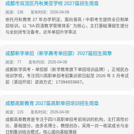
成都市双流区丹秋美亚学校 2027届招生简章
阅读：136
发布时间：2026-04-09
依托丹秋教育 27 年办学积淀，面向普高 / 中职考生提供全日制单
招培训，以 “5A 四清教学管理体系” 为核心，主打基础薄弱生提分
与全封闭专注备考，近年单招升学率达
成都新学单招（新学高考单招部）2027届招生简章
阅读：77
发布时间：2026-04-09
成都新学高考・单招部（新学教育旗下单招培训品牌），正规民办
培训学校，专注四川高职单招考前集训即日起至 2026 年 3 月考试
前（滚动开班）咨询方式：17394933667。
成都高斯教育 2027届高职单招培训招生简章
阅读：115
发布时间：2026-04-09
成都高斯教育是专注于四川高职单招考前培训的机构，主打高性价
比、基础提分，由多名博士、教授创办，采用一对一栋梁成长与全
日制集训结合模式，核心面向基础薄弱