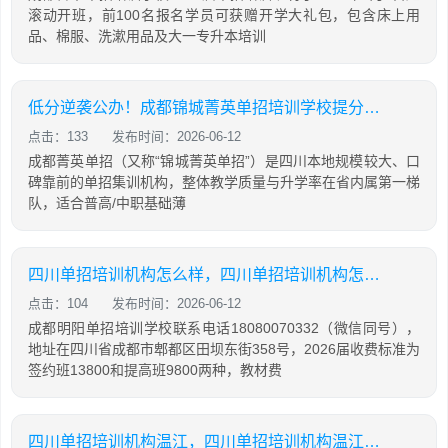
滚动开班，前100名报名学员可获赠开学大礼包，包含床上用
品、棉服、洗漱用品及大一专升本培训
低分逆袭公办！成都锦城菁英单招培训学校提分攻略
点击：133
发布时间：2026-06-12
成都菁英单招（又称“锦城菁英单招”）是四川本地规模较大、口
碑靠前的单招集训机构，整体教学质量与升学率在省内属第一梯
队，适合普高/中职基础薄
四川单招培训机构怎么样，四川单招培训机构怎么样知乎
点击：104
发布时间：2026-06-12
成都明阳单招培训学校联系电话18080070332（微信同号），
地址在四川省成都市郫都区田坝东街358号，2026届收费标准为
签约班13800和提高班9800两种，教材费
四川单招培训机构温江，四川单招培训机构温江有哪些