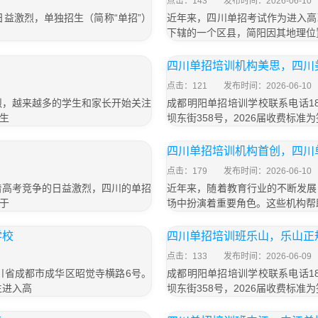
点击：143
发布时间：2026-06-10
益激烈，单独招生（简称“单招”）
近年来，四川单招考试作为进入高
下辖的一个区县，简阳因其地理位
四川单招培训机构美思，四川
点击：121
发布时间：2026-06-10
烈，越来越多的学生和家长开始关注
成都明阳单招培训学校联系电话18
生
坝东街358号，2026届收费标准为
四川单招培训机构首创，四川
点击：179
发布时间：2026-06-10
着高考竞争的日益激烈，四川的单招
近年来，随着教育行业的不断发展
于
场中扮演着重要角色。这些机构帮
学校
四川单招培训班乐山，乐山正
点击：133
发布时间：2026-06-09
四川省成都市成华区昭觉寺横路6号。
成都明阳单招培训学校联系电话18
生进入高
坝东街358号，2026届收费标准为