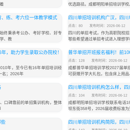
着
优选路径。成都明阳单招培训学校
背、练、考六位一体教学模式
四川单招培训机构广汉，四川
点击：80
发布时间：2026-06-12
，始终秉承考公办、考好学校、好专
四川的单招考试，作为高职院校招
学、教
那些希望通过单招考试进入理想学
6年，助力学生录取公办院校！
普华单招开班报名福利！前1
点击：128
发布时间：2026-06-12
10年，至今已有16年单招培训经
成都普华单招培训学校2027届单
名；2026年
可获赠开学大礼包，包含床上用品
略
四川单招培训机构怎么样，四
点击：104
发布时间：2026-06-12
大、口碑靠前的单招集训机构，整体
成都明阳单招培训学校联系电话18
薄
坝东街358号，2026届收费标准为
哪些
四川单招培训机构简阳，四川