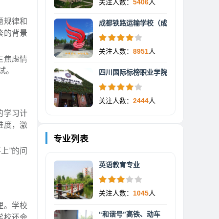
关注人数：
5406
人
题规律和
成都铁路运输学校（成
繁的背景
关注人数：
8951
人
生焦虑情
试。
四川国际标榜职业学院
关注人数：
2444
人
的学习计
难度，激
专业列表
上”的问
英语教育专业
关注人数：
1045
人
理。学校
“和谐号”高铁、动车
学校还会