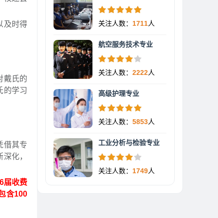
关注人数：
1711
人
以及时得
航空服务技术专业
关注人数：
2222
人
对戴氏的
氏的学习
高级护理专业
关注人数：
5853
人
工业分析与检验专业
凭借其专
断深化，
关注人数：
1749
人
26届收费
包含100