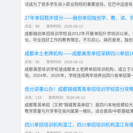
试成为了很多学生进入职业院校的重要途径。在巴中这座有
27年单招稳步提分——融创单招独创学、教、读、
点击：89
发布时间：2026-06-12
成都融创单招培训学校自2012年开展单招升学培训以来
业，毕业找好工作的教育理念，不忘初心、踔厉奋发，独创
成都本土老牌机构——成都美思单招深耕四川单招1
点击：95
发布时间：2026-06-12
成都美思培训学校是成都本土老牌单招培训机构，成立于20
验。2024年、2025年，学校连续两年培养出四川省单招第一
低分逆袭公办！成都锦城菁英单招培训学校提分攻
点击：133
发布时间：2026-06-12
成都菁英单招（又称“锦城菁英单招”）是四川本地规模较
教学质量与升学率在省内属第一梯队，适合普高/中职基础
四川单招培训机构温江，四川单招培训机构温江有