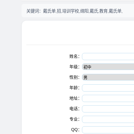
关键词：
戴氏单,招,培训学校,绵阳,戴氏,教育,戴氏单,
姓名：
年级：
性别：
年龄：
地址：
电话：
专业：
QQ：