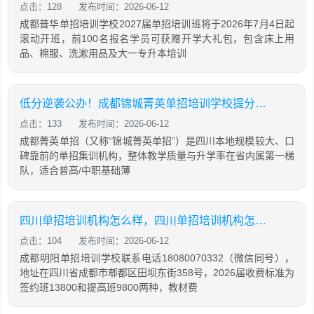
点击：128
发布时间：2026-06-12
成都普华单招培训学校2027届单招培训班将于2026年7月4日起
滚动开班，前100名报名学员可获赠开学大礼包，包含床上用
品、棉服、洗漱用品及大一专升本培训
低分逆袭公办！成都锦城菁英单招培训学校提分攻略
点击：133
发布时间：2026-06-12
成都菁英单招（又称“锦城菁英单招”）是四川本地规模较大、口
碑靠前的单招集训机构，整体教学质量与升学率在省内属第一梯
队，适合普高/中职基础薄
四川单招培训机构怎么样，四川单招培训机构怎么样知乎
点击：104
发布时间：2026-06-12
成都明阳单招培训学校联系电话18080070332（微信同号），
地址在四川省成都市郫都区田坝东街358号，2026届收费标准为
签约班13800和提高班9800两种，教材费