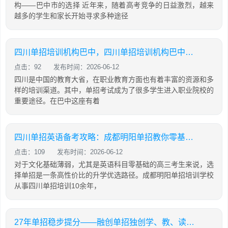
构——巴中市的选择 近年来，随着高考竞争的日益激烈，越来
越多的学生和家长开始寻求多种途径
四川单招培训机构巴中，四川单招培训机构巴中有几家
点击：92
发布时间：2026-06-12
四川是中国的教育大省，在职业教育方面也有着丰富的资源和多
样的培训渠道。其中，单招考试成为了很多学生进入职业院校的
重要途径。在巴中这座有着
四川单招英语备考攻略：成都明阳单招教你零基础也能有效提分
点击：109
发布时间：2026-06-12
对于文化基础薄弱，尤其是英语科目零基础的高三考生来说，选
择单招是一条高性价比的升学优选路径。成都明阳单招培训学校
从事四川单招培训10余年，
27年单招稳步提分——融创单招独创学、教、读、背、练、考六位一体教学模式