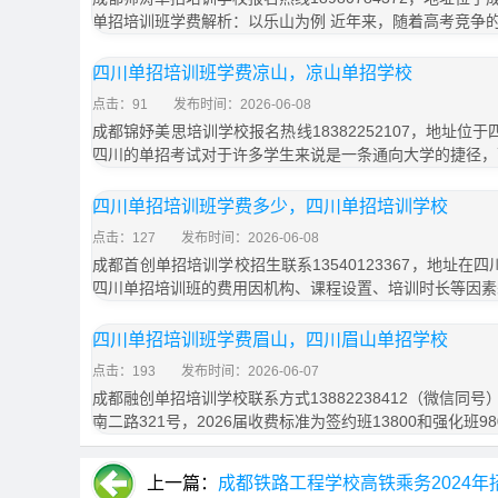
单招培训班学费解析：以乐山为例 近年来，随着高考竞争
四川单招培训班学费凉山，凉山单招学校
点击：91
发布时间：2026-06-08
成都锦妤美思培训学校报名热线18382252107，地址位
四川的单招考试对于许多学生来说是一条通向大学的捷径，
四川单招培训班学费多少，四川单招培训学校
点击：127
发布时间：2026-06-08
成都首创单招培训学校招生联系13540123367，地址在
四川单招培训班的费用因机构、课程设置、培训时长等因素
四川单招培训班学费眉山，四川眉山单招学校
点击：193
发布时间：2026-06-07
成都融创单招培训学校联系方式13882238412（微信同
南二路321号，2026届收费标准为签约班13800和强化班9
上一篇：
成都铁路工程学校高铁乘务2024年