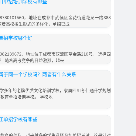
川单招培训学校有哪些
780101560，地址在成都市武侯区金花街道花龙一路388
 随着高校招生形式的多样化，单招已成
单招学校哪个好
82139672，地址位于成都市双流区草金路210号。 选择四
？ 随着高考竞争的日益激烈，越来
属于同一个学校吗？两者有什么关系
学多年的老牌优质文化培训学校，隶属四川考仕通升学规划
先教育单招培训学校。 学校地
江单招学校有哪些
等教育的普及，越来越多的学生选择参加单招考试，这是针对