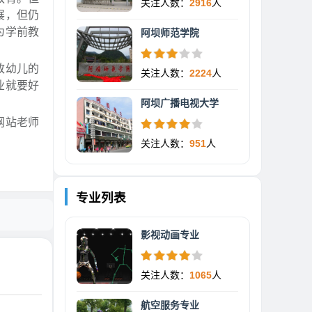
关注人数：
2916
人
展，但仍
为学前教
阿坝师范学院
致幼儿的
关注人数：
2224
人
业就要好
阿坝广播电视大学
网站老师
关注人数：
951
人
专业列表
影视动画专业
关注人数：
1065
人
航空服务专业