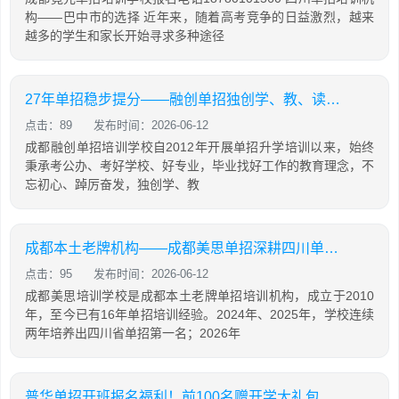
构——巴中市的选择 近年来，随着高考竞争的日益激烈，越来
越多的学生和家长开始寻求多种途径
27年单招稳步提分——融创单招独创学、教、读、背、练、考六位一体教学模式
点击：89
发布时间：2026-06-12
成都融创单招培训学校自2012年开展单招升学培训以来，始终
秉承考公办、考好学校、好专业，毕业找好工作的教育理念，不
忘初心、踔厉奋发，独创学、教
成都本土老牌机构——成都美思单招深耕四川单招16年，助力学生录取公办院校！
点击：95
发布时间：2026-06-12
成都美思培训学校是成都本土老牌单招培训机构，成立于2010
年，至今已有16年单招培训经验。2024年、2025年，学校连续
两年培养出四川省单招第一名；2026年
普华单招开班报名福利！前100名赠开学大礼包，含床上用品，棉服，先到先得！