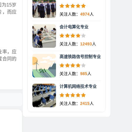
为15岁
片，而应
关注人数：
4974
人
会计电算化专业
关注人数：
12493
人
业率，应
高速铁路信号控制专业
置合同的
关注人数：
985
人
计算机网络技术专业
关注人数：
2415
人