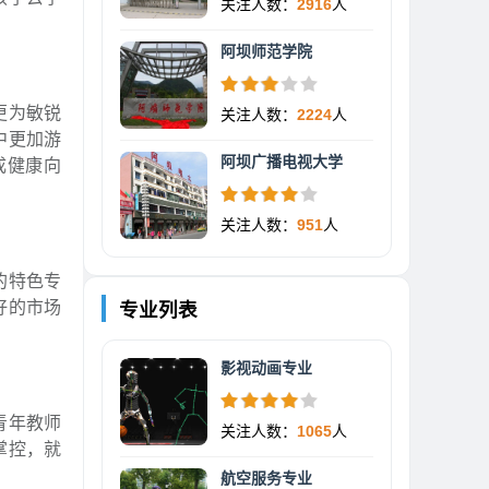
关注人数：
2916
人
阿坝师范学院
更为敏锐
关注人数：
2224
人
中更加游
阿坝广播电视大学
成健康向
关注人数：
951
人
的特色专
好的市场
专业列表
影视动画专业
青年教师
关注人数：
1065
人
掌控，就
航空服务专业