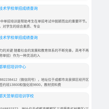
技术学校单招成绩查询
巴中单招培训是帮助考生在单招考试中脱颖而出的重要环节。
，对学生的综合素质、专业
技术学校单招成绩查询
力的关键 随着社会的发展和教育体系的不断完善，高考不再
称单招）作为一种灵活的入
都单招培训中心
882238412（微信同号），地址位于成都市龙泉驿区经开区
签约班13800和强化班9800，教材资料费
都天翌单招培训学校
348832372，地址位于成都市郫都区三道堰青杠树景区(三