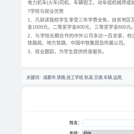
电力机车(火车)司机、车辆钳工、动车组机械师
?学校与就业优势
1．凡就读我校学生享受三年学费全免，扶贫地区
金1000元，二等奖学金800元，三等奖学金600
2．与学校长期合作的中外公司多达一百余家，校
铁路局、地方铁路、中国中铁集团及所属公司。
3．就业跟踪，为学生提供终身服务。
关键词：
成都市,铁路,技工学校,轨道,交通,车辆,运用,
姓名：
年级：