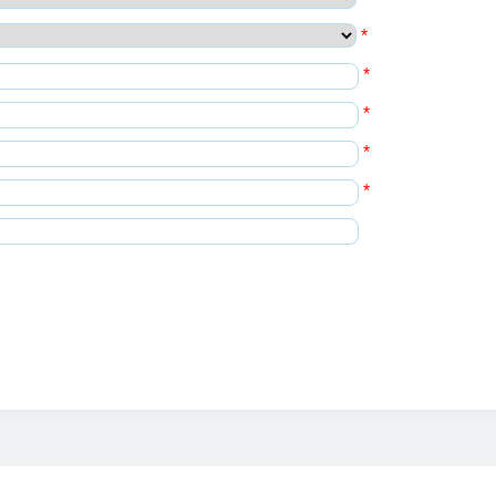
*
*
*
*
*