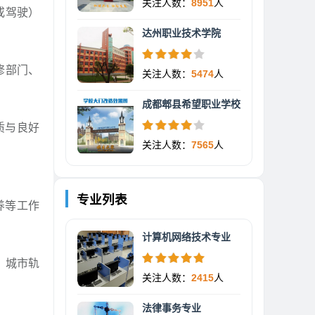
关注人数：
8951
人
或驾驶）
达州职业技术学院
修部门、
关注人数：
5474
人
成都郫县希望职业学校
质与良好
关注人数：
7565
人
专业列表
养等工作
计算机网络技术专业
、城市轨
关注人数：
2415
人
法律事务专业