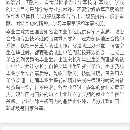
政治部、国防办、宣传部批准为少年军校(准军校)。学校
的培养目标是除学好专业技术外，还要学解放军严明的组
织性和纪律性,学习解放军艰苦奋斗、顽强拼搏、乐于奉
献、团结互助的精神，学习军事常识和军事技能。
毕业生除为全国各知名企事业单位提供有军人素质、政治
合格和专业技术过硬的优秀人才外，还为部队输送合格的
兵源。我校十分重视就业工作，常设就业办公室，每届学
生在毕业时，都要邀请就业单位到我校开双选会，让就业
单位选到优秀的毕业生，也让家长和毕业生选到理想的就
业单位，并让家长亲自护送毕业生到就业单位。由于我校
毕业学生综合素质好，能吃苦耐劳，技能过硬，深受用人
单位欢迎，每届毕业生提前就预订完或在很短的时间内就
被抢聘一空，供不应求。各专业经过十多年的就业安置历
史，现与国内国外的知名企业建立了长期的就业合作伙伴
关系，毕业生除占领国内的品牌企业外，还分赴到韩国、
新加坡等国家深造。